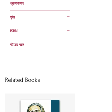
প্রকাশকাল
ফেব্রুয়ারি ২০০০
পৃষ্ঠা
৫৬
ISBN
984 401 560 x
বইয়ের ধরন
হার্ডকভার
Socials
Related Books