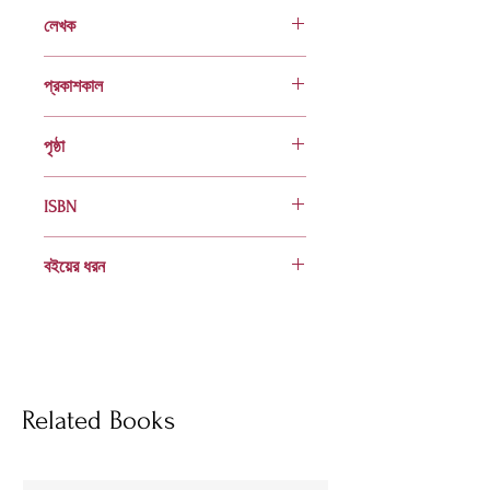
লেখক
ডা. রওনক আফরোজ
প্রকাশকাল
ফেব্রুয়ারি ২০২২
পৃষ্ঠা
৮০
ISBN
978 984 04 2879 3
বইয়ের ধরন
হার্ডকভার
Socials
Related Books