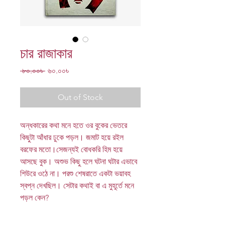
চার রাজাকার
Regular
Sale
 ৮০.০০৳ 
৬০.০০৳
Price
Price
Out of Stock
অন্ধকারের কথা মনে হতে ওর বুকের ভেতরে
কিছুটা আঁধার ঢুকে পড়ল। জমাট হয়ে রইল
বরফের মতো।সেজন্যই বোধকরি হিম হয়ে
আসছে বুক। অশুভ কিছু হলে ঘটনা ঘটার এভাবে
শিউরে ওঠে না। পরশু শেষরাতে একটা ভয়াবহ
স্বপ্ন দেখছিল। সেটার কথাই বা এ মুহূর্তে মনে
পড়ল কেন?