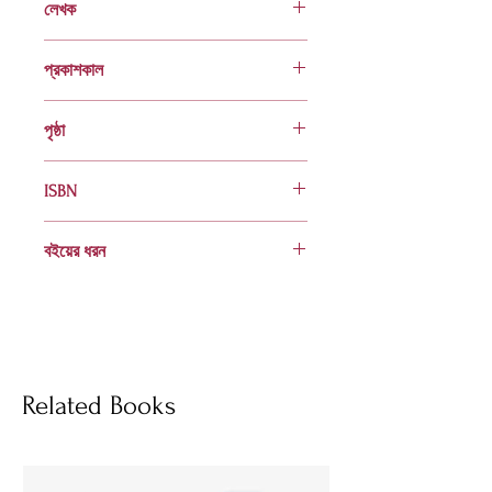
লেখক
মাহবুব তালুকদার
প্রকাশকাল
ফেব্রুয়ারি ১৯৯৪
পৃষ্ঠা
১২০
ISBN
984 401 240 6
বইয়ের ধরন
হার্ডকভার
Socials
Related Books