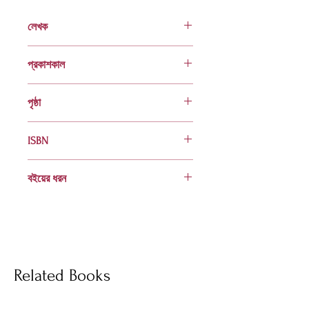
লেখক
দিলারা হাশেম
প্রকাশকাল
আগস্ট ১৯৯৭
পৃষ্ঠা
১২৮
ISBN
984 401 437 9
বইয়ের ধরন
হার্ডকভার
Socials
Related Books