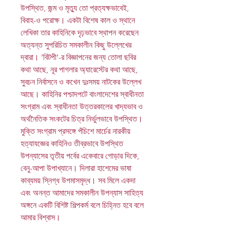
উপস্থিত, জন্ম ও মৃত্যু তো প্রত্যক্ষভাবেই,
বিবাহ-ও পরোক্ষ। একটা বিশেষ কাল ও স্থানে
লেখিকা তার কাহিনিকে দৃঢ়ভাবে স্থাপন করেছেন
অত্যন্ত সুপরিচিত সমকালীন কিছু উল্লেখের
দ্বারা। ‘বিটপী’-র বিজ্ঞাপনের জন্য তোলা ছবির
কথা আছে, নূর পাগলার অ্যারেস্টের কথা আছে,
সুবচন নির্বাসনে ও কখেন দুঃসময় নাটকের উল্লেখ
আছে। কাহিনির পশ্চাদপটে বাংলাদেশের স্বাধীনতা
সংগ্রাম এবং স্বাধীনতা উত্তরকালের খাদ্যভাব ও
অর্থনৈতিক সংকটের চিত্র নির্ভুলভাবে উপস্থিত।
মুক্তি সংগ্রাম প্রসঙ্গে পঁচিশে মার্চের নারকীয়
হত্যাযজ্ঞের কাহিনিও তীব্রভাবে উপস্থিত
উপন্যাসের তৃতীয় পর্বের একেবারে গোড়ার দিকে,
বেনু-আপা উপাখ্যানে। দিলারা হাশেমের ভাষা
কাব্যময় স্নিগ্ধ উপমাসমৃদ্ধ। সব মিলে একদা
এবং অনন্ত আমাদের সমকালীন উপন্যাস সাহিত্য
অঙ্গনে একটি বিশিষ্ট শিল্পকর্ম বলে চিহ্নিত হবে বলে
আমার বিশ্বাস।