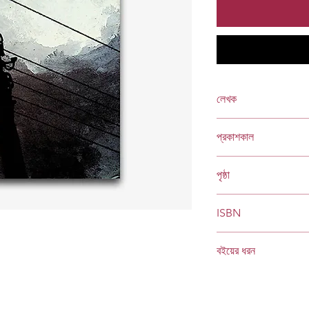
লেখক
রিজিয়া রহমান
প্রকাশকাল
ফেব্রুয়ারি ২০০১
পৃষ্ঠা
৬৪
ISBN
984 401 621 5
বইয়ের ধরন
হার্ডকভার
Socials