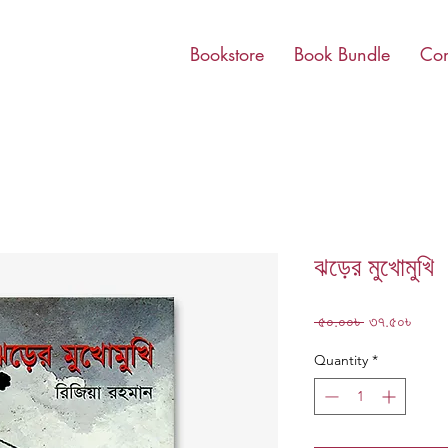
Bookstore
Book Bundle
Con
ঝড়ের মুখোমুখি
Regular
Sale
 ৫০.০০৳ 
৩৭.৫০৳
Price
Price
Quantity
*