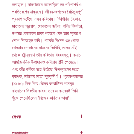
হলাহলে। দারুণভাবে আলোড়িত হন পরিপার্শ্ব ও
প্রতিবেশের মাধ্যমে। জীবন-জগতের বৈচিত্র্যপূর্ণ
প্রকাশ ঘটেছে এসব কবিতায়। ভিখিরির চিৎকার,
মাতালের প্রলাপ, দোকানের জটলা, গলির বিমর্ষতা,
নগরের কোলাহল-ঢাকা শহরকে যেন তার স্বরূপে
দেগে দিয়েছেন কবি। পার্কের নিঃসঙ্গ খঞ্জ থেকে
খেলনার দোকানের সামনের ভিখিরি, লালন সাঁই
থেকে রবীন্দ্রনাথ তাঁর কবিতার বিষয়বস্তু। কদাচ
আত্মজৈবনিক উপাদানও কবিতায় ঠাঁই পেয়েছে।
এবং তাঁর কবিতা হয়ে উঠেছে ‘উপন্যাসের মতো
ব্যাপক, নাটকের মতো দ্বন্দ্বদীর্ণ’। প্রকাশকালের
(১৯৬৩) দিক দিয়ে রৌদ্র করোটিতে শামসুর
রাহমানের দ্বিতীয় কাব্য; তবে এ কাব্যেই তিনি
খুঁজে পেয়েছিলেন ‘নিজের কবিতার ভাষা’।
লেখক
শামসুর রাহমান
প্রকাশকাল