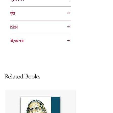
অক্টোবর ২০২৩
পৃষ্ঠা
৮৮
ISBN
978 984 98040 5 5
বইয়ের ধরন
হার্ডকভার
Socials
Related Books