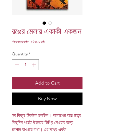
রঙের মেলায় একাকী একজন
Regular
Sale
 ২০০.০০৳ 
১৫০.০০৳
Price
Price
Quantity
*
Add to Cart
Buy Now
সব কিছুই ঠিকঠাক চলছিল। আকাশের আর মাত্র
কিছুদিন পরেই উচ্চতর ডিগ্রি নেওয়ার জন্য
জাপান যাওয়ার কথা। এর মধ্যে একটা