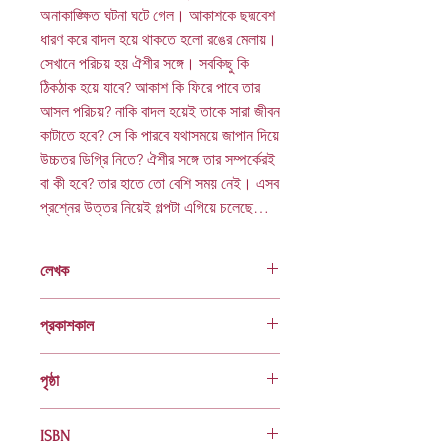
অনাকাঙ্ক্ষিত ঘটনা ঘটে গেল। আকাশকে ছদ্মবেশ
ধারণ করে বাদল হয়ে থাকতে হলো রঙের মেলায়।
সেখানে পরিচয় হয় ঐশীর সঙ্গে। সবকিছু কি
ঠিকঠাক হয়ে যাবে? আকাশ কি ফিরে পাবে তার
আসল পরিচয়? নাকি বাদল হয়েই তাকে সারা জীবন
কাটাতে হবে? সে কি পারবে যথাসময়ে জাপান দিয়ে
উচ্চতর ডিগ্রি নিতে? ঐশীর সঙ্গে তার সম্পর্কেরই
বা কী হবে? তার হাতে তো বেশি সময় নেই। এসব
প্রশ্নের উত্তর নিয়েই গল্পটা এগিয়ে চলেছে…
লেখক
শেখ বদিউজ্জামান
প্রকাশকাল
মার্চ ২০২১
পৃষ্ঠা
৮০
ISBN