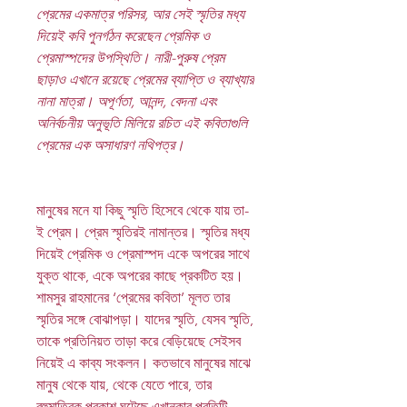
প্রেমের একমাত্র পরিসর, আর সেই স্মৃতির মধ্য
দিয়েই কবি পুনর্গঠন করেছেন প্রেমিক ও
প্রেমাস্পদের উপস্থিতি। নারী-পুরুষ প্রেম
ছাড়াও এখানে রয়েছে প্রেমের ব্যাপ্তি ও ব্যাখ্যার
নানা মাত্রা। অপূর্ণতা, আনন্দ, বেদনা এবং
অনির্বচনীয় অনুভূতি মিলিয়ে রচিত এই কবিতাগুলি
প্রেমের এক অসাধারণ নথিপত্র।
মানুষের মনে যা কিছু স্মৃতি হিসেবে থেকে যায় তা-
ই প্রেম। প্রেম স্মৃতিরই নামান্তর। স্মৃতির মধ্য
দিয়েই প্রেমিক ও প্রেমাস্পদ একে অপরের সাথে
যুক্ত থাকে, একে অপরের কাছে প্রকটিত হয়।
শামসুর রাহমানের ‘প্রেমের কবিতা’ মূলত তার
স্মৃতির সঙ্গে বোঝাপড়া। যাদের স্মৃতি, যেসব স্মৃতি,
তাকে প্রতিনিয়ত তাড়া করে বেড়িয়েছে সেইসব
নিয়েই এ কাব্য সংকলন। কতভাবে মানুষের মাঝে
মানুষ থেকে যায়, থেকে যেতে পারে, তার
বহুমাত্রিক প্রকাশ ঘটেছে এখানকার প্রতিটি