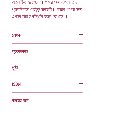
আলোড়িত হয়েছেন । পাথর সময় এখনো তার
প্রাসঙ্গিকতা এতটুকু হারায়নি। কারণ, পাথর সময়
এখনো তার উপস্থিতি বহাল রেখেছে ।
লেখক
মঈনুল আহসান সাবের
প্রকাশকাল
জুলাই ২০২০
পৃষ্ঠা
১৩৬
ISBN
978 984 04 2527 3
বইয়ের ধরন
হার্ডকভার
Socials