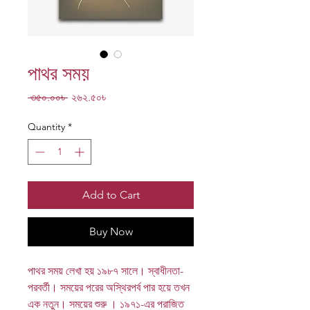
পাথর সময়
Regular
Sale
 ৩৫০.০০৳ 
২৬২.৫০৳
Price
Price
Quantity
*
Add to Cart
Buy Now
পাথর সময় লেখা হয় ১৯৮৭ সালে। স্বাধীনতা-
পরবর্তী। সময়ের পরের অস্থিরপর্ব পার হয়ে তখন
এক নতুন। সময়ের শুরু । ১৯৭১-এর পরাজিত