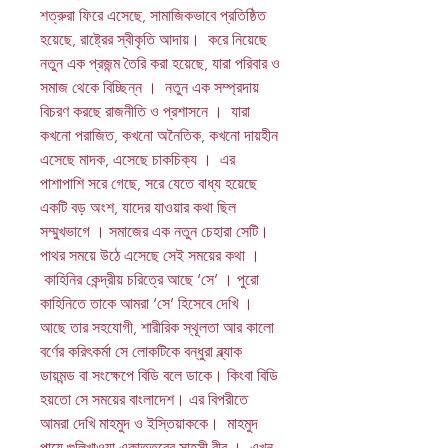
শত্রুরা ফিরে এসেছে, সামাজিকভাবে প্রতিষ্ঠিত
হয়েছে, রাষ্ট্রের স্বীকৃতি আদায়। করে নিয়েছে
নতুন এক প্রজন্ম তৈরি করা হয়েছে, যারা পরিবার ও
সমাজ থেকে বিচ্ছিন্ন । নতুন এক সম্প্রদায়
বিচরণ করছে রাজনীতি ও প্রশাসনে । যারা
কখনো পরাজিত, কখনো অনৈতিক, কখনো দায়হীন
এসেছে মাদক, এসেছে চাকচিক্য । এর
পাশাপাশি সরে গেছে, সরে যেতে বাধ্য হয়েছে
একটি বড় অংশ, যাদের যাওয়ার কথা ছিল
সম্মুখভাগে । সমাজের এক নতুন চেহারা সেটি।
পাথর সময়ে উঠে এসেছে সেই সময়ের কথা ।
কাহিনির কেন্দ্রীয় চরিত্রে আছে ‘সে’ । পুরো
কাহিনিতে তাকে আমরা ‘সে’ হিসেবে দেখি ।
আছে তার সহযোগী, শারীরিক স্থূলতা আর কালো
বর্ণের করিৎকর্মা সে লোকটিকে বন্ধুরা ব্ল্যাক
ডায়মন্ড বা সংক্ষেপে বিডি বলে ডাকে। কিংবা বিডি
হয়তো সে সময়ের বাংলাদেশ। এর বিপরীতে
আমরা দেখি মাহমুদ ও ইস্তিয়াককে। মাহমুদ
পায়ে গুলিখাওয়া একাত্তরের সাহসী বীর । এখন