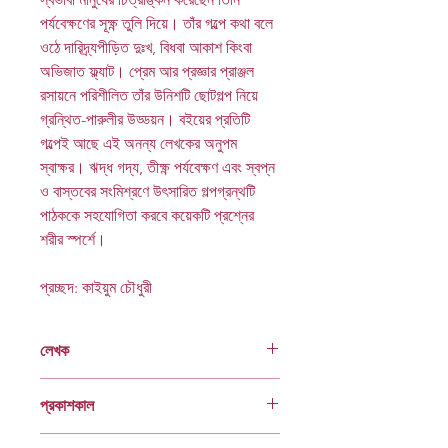
পর্যবেক্ষণের সূক্ষ্ণ তুলি দিয়ে। তাঁর গল্পে কথা বলে
ওঠে দারিদ্র্যপীড়িত দুঃখ, বিধবা আকাশ কিংবা
অভিজাত ফ্ল্যাট। প্রেম আর প্রজ্ঞার প্রাঞ্জল
রসায়নে পরিশীলিত তাঁর উনিশটি ছোটগল্প নিয়ে
গ্রন্থিত-পারুলীর উড্ডয়ন। বইয়ের প্রতিটি
গল্পেই আছে এই অনন্য লেখকের অনুপম
স্বাক্ষর। ঋদ্ধ গদ্য, তীক্ষ্ণ পর্যবেক্ষণ এবং স্বপ্ন
ও বাস্তবের সংমিশ্রণে উৎসারিত গল্পগ্রন্থটি
পাঠককে সহযোগিতা করবে কয়েকটি প্রশ্নের
শরীর স্পর্শে।
প্রচ্ছদ: কাইয়ুম চৌধুরী
লেখক
আনোয়ারা সৈয়দ হক
প্রকাশকাল
ডিসেম্বর ১৯৯৬