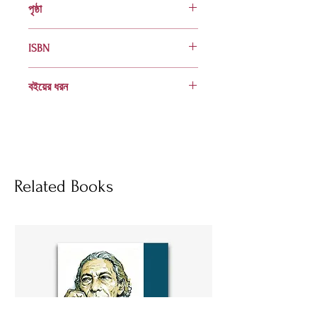
পৃষ্ঠা
১৬০
ISBN
984 401 357 8
বইয়ের ধরন
হার্ডকভার
Socials
Related Books