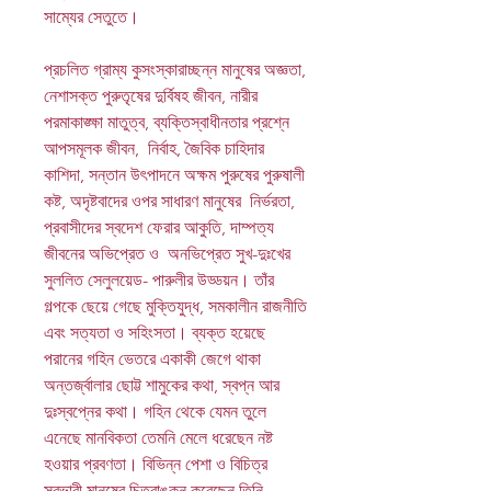
সাম্যের সেতুতে।
প্রচলিত গ্রাম্য কুসংস্কারাচ্ছন্ন মানুষের অজ্ঞতা,
নেশাসক্ত পুরুতৃষের দুর্বিষহ জীবন, নারীর
পরমাকাঙ্ক্ষা মাতুত্ব, ব্যক্তিস্বাধীনতার প্রশ্নে
আপসমূলক জীবন, নির্বাহ, জৈবিক চাহিদার
কাশিদা, সন্তান উৎপাদনে অক্ষম পুরুষের পুরুষালী
কষ্ট, অদৃষ্টবাদের ওপর সাধারণ মানুষের নির্ভরতা,
প্রবাসীদের স্বদেশ ফেরার আকুতি, দাম্পত্য
জীবনের অভিপ্রেত ও অনভিপ্রেত সুখ-দুঃখের
সুললিত সেলুলয়েড- পারুলীর উড্ডয়ন। তাঁর
গল্পকে ছেয়ে গেছে মুক্তিযুদ্ধ, সমকালীন রাজনীতি
এবং সত্যতা ও সহিংসতা। ব্যক্ত হয়েছে
পরানের গহিন ভেতরে একাকী জেগে থাকা
অন্তর্জ্বালার ছোট্ট শামুকের কথা, স্বপ্ন আর
দুঃস্বপ্নের কথা। গহিন থেকে যেমন তুলে
এনেছে মানবিকতা তেমনি মেলে ধরেছেন নষ্ট
হওয়ার প্রবণতা। বিভিন্ন পেশা ও বিচিত্র
স্বভাবী মানুষের চিত্রাঙ্কন করেছেন তিনি