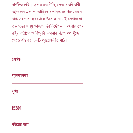
দার্শনিক নথি। ছাত্র রাজনীতি, স্বৈরাচারবিরোধী
আন্দোলন এবং গণতান্ত্রিক রূপান্তরের প্রয়োজনে
মার্কসের পাঠচক্র থেকে উঠে আসা এই লেখাগুলো
তরুণদের জন্য আজও দিকনির্দেশক। বাংলাদেশের
রাষ্ট্র কাঠামো ও বিপ্লবী ভাবনার বিকল্প পথ খুঁজে
পেতে এই বই একটি প্রয়োজনীয় পাঠ।
লেখক
ফরহাদ মজহার
প্রকাশকাল
ফেব্রুয়ারি ২০১১
পৃষ্ঠা
১১২
ISBN
978 984 04 1345 4
বইয়ের ধরন