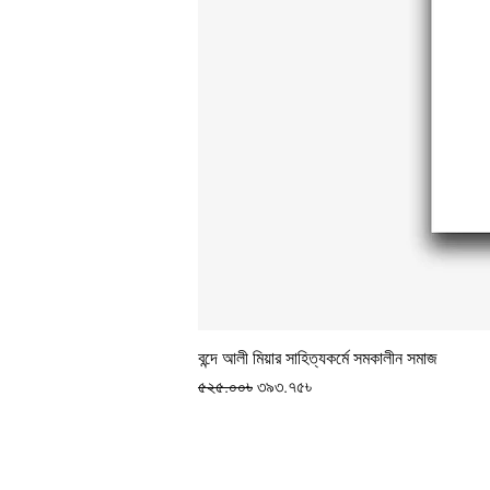
বন্দে আলী মিয়ার সাহিত্যকর্মে সমকালীন সমাজ
Regular Price
Sale Price
৫২৫.০০৳
৩৯৩.৭৫৳