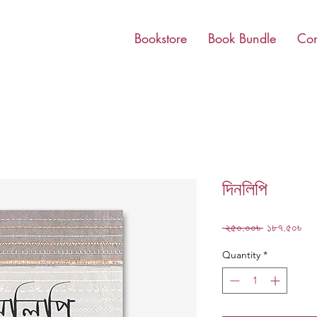
Bookstore
Book Bundle
Con
দিনলিপি
Regular
Sal
 ২৫০.০০৳ 
১৮৭.৫০৳
Price
Pri
Quantity
*