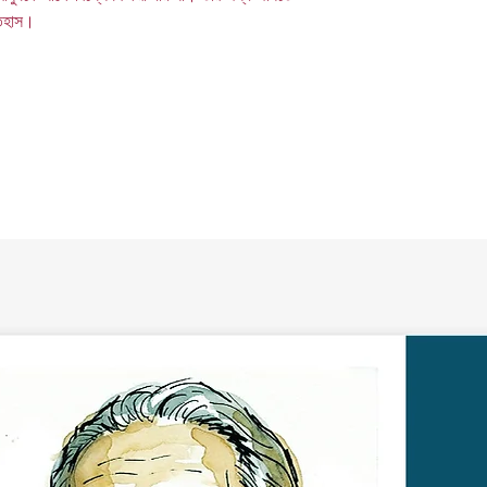
তিহাস।