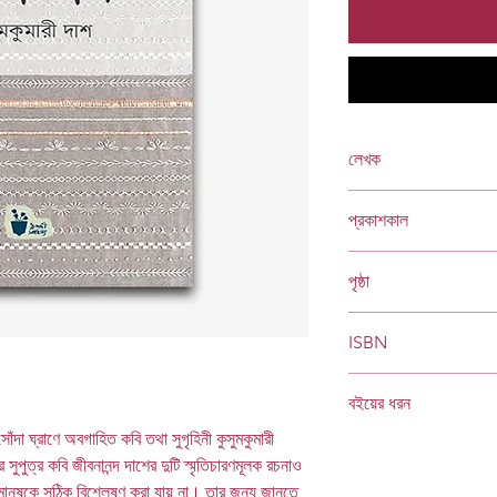
লেখক
কুসুমকুমারী দাশ
প্রকাশকাল
জুন ২০২৩
পৃষ্ঠা
৮০
ISBN
978 984 96091 7 9
বইয়ের ধরন
সোঁদা ঘ্রাণে অবগাহিত কবি তথা সুগৃহিনী কুসুমকুমারী
হার্ডকভার
Socials
সুপুত্র কবি জীবনানন্দ দাশের দুটি স্মৃতিচারণমূলক রচনাও
মানুষকে সঠিক বিশ্লেষণ করা যায় না। তার জন্য জানতে