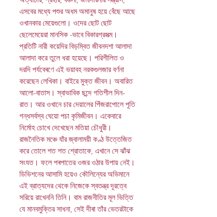
এসবের মধ্যে পশুর অধম অমানুষ হয়ে বেঁছে আছে
ওখানকার মেয়েগুলো। ওদের ছোট ছোট
ছেলেমেয়েরা মানসিক -ভাবে বিকারগ্রসত্ম।
প্রতিটি নারী কয়েদির বিড়ম্বিত জীবনদশা আলাদা
আলাদা করে তুলে ধরা হয়েছে। পরিশীলিত ও
দরদি পর্যবেৰণে এই ভয়াবহ নরকগুলজার বর্ণনা
করেছেন লেখিকা। বাইরে মুক্ত জীবন। অবারিত
আলো-বাতাস। স্বাভাবিক ছন্দে গতিশীল দিন-
রাত। আর ওখানে চার দেয়ালের পিঁজরাপোলে পূতি
গন্ধসর্বস্ব ঘেয়ো পচা কৃমিজীবন। একেবারে
নির্মোহ চোখে দেখেছেন মতিয়া চৌধুরী।
রাজনৈতিক মঞ্চে যাঁর জ্বালাময়ী কণ্ঠ উত্তেজিত
করে তোলে শত শত শ্রোতাকে, এখানে সে ঝাঁঝ
সংযত। ফলে পৰপাতের ওজর ওঠার উপায় নেই।
ডিভিশনের আসামি হয়েও কৌলিন্যের অভিমানে
এই ব্রাত্যদের থেকে নিজেকে স্বতন্ত্র দূরত্বে
সরিয়ে রাখেননি তিনি। বাম রাজনীতির মূল ভিত্তি
যে মানবমুক্তির সাধনা, সেই দীৰা তাঁর ভেতরটাকে