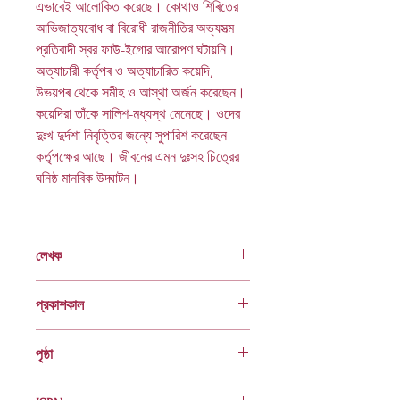
এভাবেই আলোকিত করেছে। কোথাও শিৰিতের
আভিজাত্যবোধ বা বিরোধী রাজনীতির অভ্যসত্ম
প্রতিবাদী স্বর ফাউ-ইগোর আরোপণ ঘটায়নি।
অত্যাচারী কর্তৃপৰ ও অত্যাচারিত কয়েদি,
উভয়পৰ থেকে সমীহ ও আস্থা অর্জন করেছেন।
কয়েদিরা তাঁকে সালিশ-মধ্যস্থ মেনেছে। ওদের
দুঃখ-দুর্দশা নিবৃত্তির জন্যে সুপারিশ করেছেন
কর্তৃপক্ষের আছে। জীবনের এমন দুঃসহ চিত্রের
ঘনিষ্ঠ মানবিক উদ্ঘাটন।
লেখক
মতিয়া চৌধুরী
প্রকাশকাল
তৃতীয় মুদ্রণ : ২০০৬
পৃষ্ঠা
১২৮