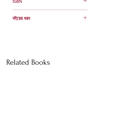
ISBN
984 401 278 3
বইয়ের ধরন
হার্ডকভার
Socials
Related Books