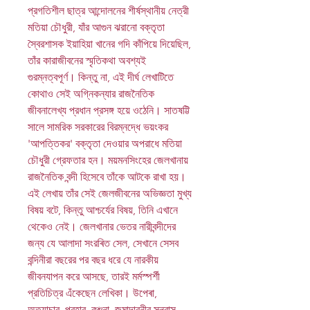
প্রগতিশীল ছাত্র আন্দোলনের শীর্ষস্থানীয় নেত্রী
মতিয়া চৌধুরী, যাঁর আগুন ঝরানো বক্তৃতা
স্বৈরশাসক ইয়াহিয়া খানের গদি কাঁপিয়ে দিয়েছিল,
তাঁর কারাজীবনের স্মৃতিকথা অবশ্যই
গুরম্নত্বপূর্ণ। কিন্তু না, এই দীর্ঘ লেখাটিতে
কোথাও সেই অগি্নকন্যার রাজনৈতিক
জীবনালেখ্য প্রধান প্রসঙ্গ হয়ে ওঠেনি। সাতষট্টি
সালে সামরিক সরকারের বিরম্নদ্ধে ভয়ংকর
'আপত্তিকর' বক্তৃতা দেওয়ার অপরাধে মতিয়া
চৌধুরী গ্রেফতার হন। ময়মনসিংহের জেলখানায়
রাজনৈতিক বন্দী হিসেবে তাঁকে আটকে রাখা হয়।
এই লেখায় তাঁর সেই জেলজীবনের অভিজ্ঞতা মুখ্য
বিষয় বটে, কিন্তু আশ্চর্যের বিষয়, তিনি এখানে
থেকেও নেই। জেলখানার ভেতর নারীবন্দীদের
জন্য যে আলাদা সংরৰিত সেল, সেখানে সেসব
বন্দিনীরা বছরের পর বছর ধরে যে নারকীয়
জীবনযাপন করে আসছে, তারই মর্মস্পর্শী
প্রতিচিত্র এঁকেছেন লেখিকা। উপেৰা,
অত্যাচার, প্রহার, বঞ্চনা, জমাদারনীর সন্ত্রাস,