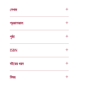
লেখক
ড. বদিউল আলম মজুমদার
প্রকাশকাল
ফেব্রুয়ারি ২০১১
পৃষ্ঠা
৬০৬
ISBN
978 984 04 1387 4
বইয়ের ধরন
হার্ডকভার
বিষয়
স্থানীয় শাসন, দারিদ্র্য দূরীকরণ, গণতন্ত্র,
বিকেন্দ্রীকরণ
Socials