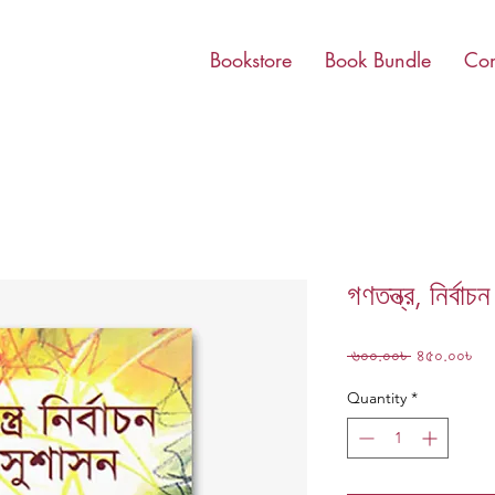
Bookstore
Book Bundle
Con
গণতন্ত্র, নির্বা
Regular
Sa
 ৬০০.০০৳ 
৪৫০.০০৳
Price
Pri
Quantity
*