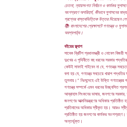
চেতনা, ন্যায়সংগত নির্বাচন ও কার্যকর সুশাস
অংশগ্রহণ অপরিহার্য, কীভাবে সুশাসনের মাধ্যম
প্রশ্নের বাস্তবভিত্তিক উত্তর দিয়েছেন 
📚 বাংলাদেশের প্রেক্ষাপটে গণতন্ত্র ও সুশ
অবশ্যপাঠ্য।
বইয়ের ফ্ল্যাপ
সাবেক ব্রিটিশ প্রধানমন্ত্রী ও নোবেল বিজয়ী
দুঃখের এ পৃথিবীতে বহু ধরনের সরকার পদ্ধতি
কেউই সাফাই গাইবেন না যে, গণতন্ত্র সবচেয়ে 
বলা হয় যে, গণতন্ত্র সবচেয়ে খারাপ পদ্ধতির
তুলনায়।” নিঃসন্দেহে এই উক্তি গণতন্ত্রের পক্
গণতন্ত্র সম্পর্কে এমন ধরনের উচ্ছ্বসিত প
আব্রাহাম লিংকনের ভাষায়, জনগণের সরকার, 
জনগণের আত্মনিয়ন্ত্রণের অধিকার প্রতিষ্ঠিত হয়
প্রতিবাদের অধিকার স্বীকৃত হয়। আরও স্বী
প্রতিষ্ঠিত হয় জনগণের কার্যকর অংশগ্রহণ। ব
অন্তর্ভুক্ত।