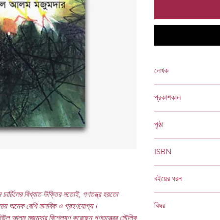
লেখক
ড. বদিউল আলম মজুমদার
প্রকাশকাল
ফেব্রুয়ারি ২০০৯
পৃষ্ঠা
৪৭৯
ISBN
984 70006 1258 8
বইয়ের ধরন
টন চার্চিলের বিখ্যাত উক্তির মতোই, গণতন্ত্র হয়তো
হার্ডকভার
Socials
বিষয়
ুলনায় অনেক বেশি মানবিক ও গ্রহণযোগ্য।
িউল আলম মজুমদার বিশ্লেষণ করেছেন গণতন্ত্রের মৌলিক