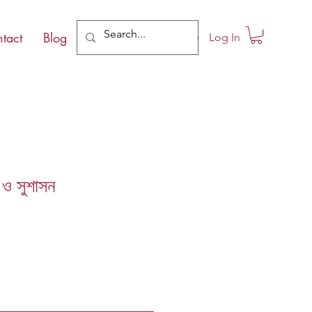
tact
Blog
Log In
চন ও সুশাসন
le
ce