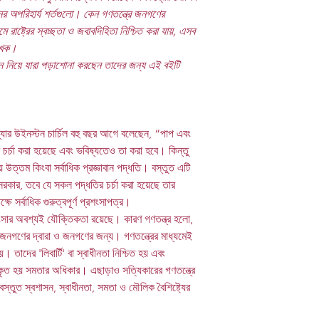
গণতন্ত্র, নির্বাচন, সুশাসন, রা
নের অপরিহার্য শর্তগুলো। কেন গণতন্ত্রে জনগণের
ে রাষ্ট্রের স্বচ্ছতা ও জবাবদিহিতা নিশ্চিত করা যায়, এসব
লেখক।
াসন নিয়ে যারা পড়াশোনা করছেন তাদের জন্য এই বইটি
 স্যার উইনস্টন চার্চিল বহু বছর আগে বলেছেন, “পাপ এবং
র চর্চা করা হয়েছে এবং ভবিষ্যতেও তা করা হবে। কিন্তু
উত্তম কিংবা সর্বাধিক প্রজ্ঞাবান পদ্ধতি। বস্তুত এটি
 সরকার, তবে যে সকল পদ্ধতির চর্চা করা হয়েছে তার
ষে সর্বাধিক গুরুত্বপূর্ণ প্রশংসাপত্র।
্রশংসার অবশ্যই যৌক্তিকতা রয়েছে। কারণ গণতন্ত্র হলো,
জনগণের দ্বারা ও জনগণের জন্য। গণতন্ত্রের মাধ্যমেই
। তাদের 'লিবার্টি' বা স্বাধীনতা নিশ্চিত হয় এবং
কৃত হয় সমতার অধিকার। এছাড়াও সত্যিকারের গণতন্ত্রে
স্তুত স্বশাসন, স্বাধীনতা, সমতা ও মৌলিক বৈশিষ্ট্যের