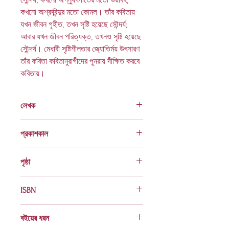
কখনো অশ্রুবিন্দুর মতো কোমল। তাঁর কবিতায়
যখন জীবন গৃহীত, তখন সৃষ্টি হয়েছে সৌন্দর্য;
আবার যখন জীবন পরিত্যক্ত, তখনও সৃষ্টি হয়েছে
সৌন্দর্য। মেধাবী সৃষ্টিশীলতার জ্যোতির্ময় উৎসারণ
তাঁর কবিতা কবিতানুরাগীদের পুনরায় দীক্ষিত করবে
কবিতায়।
লেখক
হুমায়ুন আজাদ
প্রকাশকাল
ফেব্রুয়ারি ১৯৯৩
পৃষ্ঠা
১৮৪
ISBN
978 984 401 109 0
বইয়ের ধরন