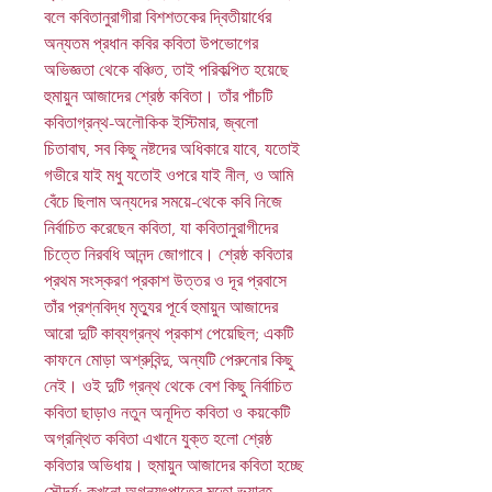
বলে কবিতানুরাগীরা বিশশতকের দ্বিতীয়ার্ধের
অন্যতম প্রধান কবির কবিতা উপভোগের
অভিজ্ঞতা থেকে বঞ্চিত, তাই পরিকল্পিত হয়েছে
হুমায়ুন আজাদের শ্রেষ্ঠ কবিতা। তাঁর পাঁচটি
কবিতাগ্রন্থ-অলৌকিক ইস্টিমার, জ্বলো
চিতাবাঘ, সব কিছু নষ্টদের অধিকারে যাবে, যতোই
গভীরে যাই মধু যতোই ওপরে যাই নীল, ও আমি
বেঁচে ছিলাম অন্যদের সময়ে-থেকে কবি নিজে
নির্বাচিত করেছেন কবিতা, যা কবিতানুরাগীদের
চিত্তে নিরবধি আনন্দ জোগাবে। শ্রেষ্ঠ কবিতার
প্রথম সংস্করণ প্রকাশ উত্তর ও দূর প্রবাসে
তাঁর প্রশ্নবিদ্ধ মৃত্যুর পূর্বে হুমায়ুন আজাদের
আরো দুটি কাব্যগ্রন্থ প্রকাশ পেয়েছিল; একটি
কাফনে মোড়া অশ্রুবিন্দু, অন্যটি পেরুনোর কিছু
নেই। ওই দুটি গ্রন্থ থেকে বেশ কিছু নির্বাচিত
কবিতা ছাড়াও নতুন অনূদিত কবিতা ও কয়কেটি
অগ্রন্থিত কবিতা এখানে যুক্ত হলো শ্রেষ্ঠ
কবিতার অভিধায়। হুমায়ুন আজাদের কবিতা হচ্ছে
সৌন্দর্য; কখনো অগ্ন্যুৎপাতের মতো ভয়াবহ,