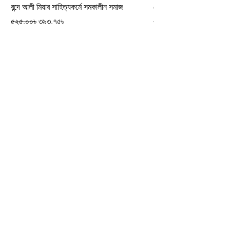
বন্দে আলী মিয়ার সাহিত্যকর্মে সমকালীন সমাজ
কৌমের পরিচয়
Regular Price
Sale Price
Regular Price
৫২৫.০০৳
৩৯৩.৭৫৳
২৫০.০০৳