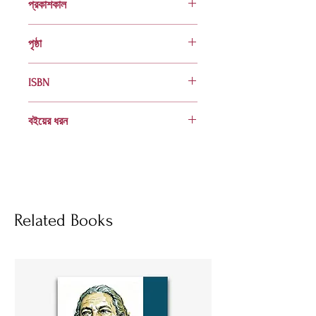
প্রকাশকাল
ফেব্রুয়ারি ১৯৮৭
পৃষ্ঠা
৮৪
ISBN
978 984 04 1696 7
বইয়ের ধরন
হার্ডকভার
Socials
Related Books