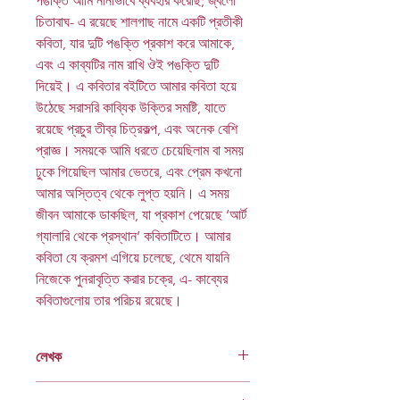
পঙক্তি আমি নানাভাবে ব্যবহার করেছি; জ্বলো
চিতাবাঘ- এ রয়েছে শালগাছ নামে একটি প্রতীকী
কবিতা, যার দুটি পঙক্তি প্রকাশ করে আমাকে,
এবং এ কাব্যটির নাম রাখি ঔই পঙক্তি দুটি
দিয়েই। এ কবিতার বইটিতে আমার কবিতা হয়ে
উঠেছে সরাসরি কাব্যিক উক্তির সমষ্টি, যাতে
রয়েছে প্রচুর তীব্র চিত্রকল্প, এবং অনেক বেশি
প্রাজ্ঞ। সময়কে আমি ধরতে চেয়েছিলাম বা সময়
ঢুকে গিয়েছিল আমার ভেতরে, এবং প্রেম কখনো
আমার অস্তিত্ব থেকে লুপ্ত হয়নি। এ সময়
জীবন আমাকে ডাকছিল, যা প্রকাশ পেয়েছে ‘আর্ট
গ্যালারি থেকে প্রস্থান’ কবিতাটিতে। আমার
কবিতা যে ক্রমশ এগিয়ে চলেছে, থেমে যায়নি
নিজেকে পুনরাবৃত্তি করার চক্রে, এ- কাব্যের
কবিতাগুলোয় তার পরিচয় রয়েছে।
লেখক
হুমায়ুন আজাদ