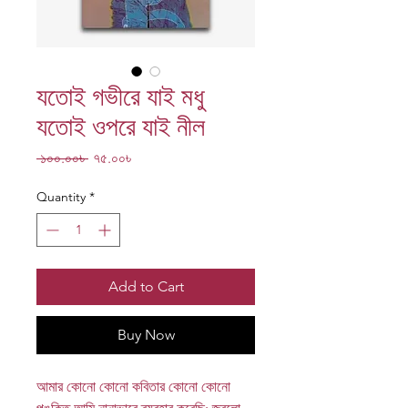
যতোই গভীরে যাই মধু
যতোই ওপরে যাই নীল
Regular
Sale
 ১০০.০০৳ 
৭৫.০০৳
Price
Price
Quantity
*
Add to Cart
Buy Now
আমার কোনো কোনো কবিতার কোনো কোনো