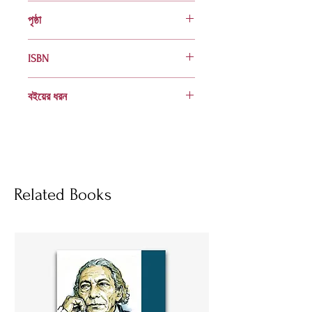
ফেব্রুয়ারি ২০২৫
পৃষ্ঠা
৯০৪
ISBN
978 984 04 3334 6
বইয়ের ধরন
বোর্ড বাঁধাই
Socials
Related Books