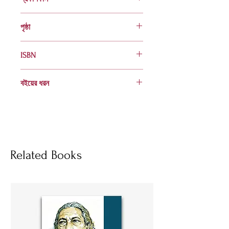
দ্বিতীয় সংস্করণ সপ্তম মুদ্রণ: আগস্ট ২০২০
পৃষ্ঠা
৫৬
ISBN
978 984 401 493 2
বইয়ের ধরন
হার্ডকভার
Socials
Related Books