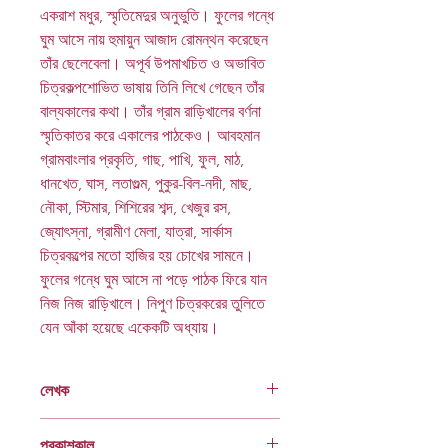
একরাশ মধুর, স্মৃতিমেদুর অনুভুতি। ফুলের গন্ধে
ঘুম আসে নায় হুমায়ুন আজাদ রোমন্থন করেছেন
তাঁর ছেলেবেলা। অপূর্ব উপমাখচিত ও অভাবিত
চিত্রকল্পশোভিত ভাষায় তিনি লিখে গেছেন তাঁর
বাল্যকালের কথা। তাঁর গ্রাম রাড়িখালের বর্ণনা
স্মৃতিকাতর করে একালের পাঠকেও। আবহমান
গ্রামবাংলার প্রকৃতি, গাছ, পাখি, ফুল, মাঠ,
ধানখেত, ঘাস, লতাগুল্ম, পুকুর-বিল-নদী, মাছ,
নৌকা, স্টিমার, শিশিরের শব্দ, খেজুর রস,
জ্যোৎস্না, গ্রামীণ মেলা, যাত্রা, সার্কাস
চিত্রকল্পের মতো হাজির হয় চোখের সামনে।
ফুলের গন্ধে ঘুম আসে না পড়ে পাঠক ফিরে যান
নিজ নিজ রাড়িখালে। নিপুণ চিত্রকরের তুলিতে
যেন আঁকা হয়েছে একেকটি অধ্যায়।
লেখক
হুমায়ুন আজাদ
প্রকাশকাল