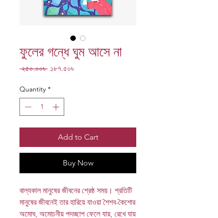
ফুলের গন্ধে ঘুম আসে না
Regular
Sale
 ২৫০.০০৳ 
১৮৭.৫০৳
Price
Price
Quantity
*
Add to Cart
Buy Now
বাল্যকাল মানুষের জীবনের শ্রেষ্ঠ সময়। প্রতিটি
মানুষের জীবনেই তার হারিয়ে যাওয়া শৈশব-কৈশোর
অমোঘ, অমোচনীয় পদচ্ছাপ ফেলে যায়, রেখে যায়