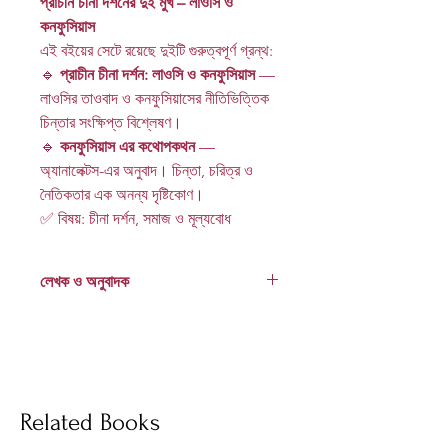
প্রাচীন চীনা দর্শনের দুই মুখ – লাওসি ও
কনফুসিয়াস
এই বইয়ের সেটে রয়েছে দুইটি গুরুত্বপূর্ণ গ্রন্থ:
🔹
প্রাচীন চীনা দর্শন: লাওসি ও কনফুসিয়াস
—
লাওসির তাওবাদ ও কনফুসিয়াসের নীতিভিত্তিক
চিন্তার সংক্ষিপ্ত বিশ্লেষণ।
🔹
কনফুসিয়াস এর কথোপকথন
—
অ্যানালেক্টস-এর অনুবাদ। চিন্তা, চরিত্র ও
নৈতিকতার এক অনন্য দৃষ্টিকোণ।
✅ বিষয়: চীনা দর্শন, সমাজ ও মূল্যবোধ
লেখক ও অনুবাদক
হেলাল উদ্দিন আহমেদ
Socials
Related Books