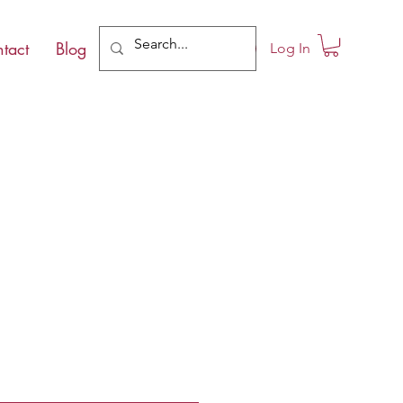
tact
Blog
Log In
le
ce