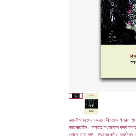
নয়া-উপনিবাসের ভদ্দরলোকী সমাজ ‘চড়াল’ শব্দখ
জাতপাতহীন। অন্তত বাংলাদেশে কথ্য কথায় 
কোনো ভাষা নাই। ইহাদের রুচিও অরুচিকর। 