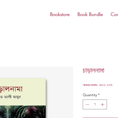
Bookstore
Book Bundle
Con
চাড়ালনামা
Regular
Sa
 ৮০০.০০৳ 
৬০০.০০৳
Price
Pri
Quantity
*