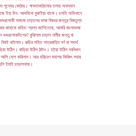
াব শূন্যের কোঠায়। ক্ষমতাকাঠামোর তলায় অবস্থান
মাজে ইহা উন- আদমিকে বুঝাইয়া থাকে। চলতি অভিধানে
 ভদ্দরলোকী সমাজে চাড়ালের ভাষা বিষধর জন্তুর বিষতুল্য
আর কাহাকে কহিব! প্রশ্ন জাগিতেছে, আমরি বাংলাভাষা
 ভদ্দরলোকদিগের? বুঝিলাম চাড়াল নামীয় জন্তু বা
িষই খাইলাম। রুচির সহিত গাত্রবাহিত বর্ণ বা পদার্থ
াড়িয়া উঠিল। বাড়িয়া উঠিল ঠাটও। হইয়া উঠিল নববিধান
র আলি যোগ করিলাম। আর হরিচরণ মহাশয় কিঞ্চিৎ সহায়
েলি ইহাই চাড়ালনামা।