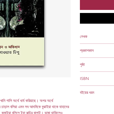
লেখক
নাসির আলী মামুন
প্রকাশকাল
ফেব্রুয়ারি ২০১১
পৃষ্ঠা
৫৩৬
ISBN
978 984 04 1410 9
বইয়ের ধরন
ানি গালি অর্থে ধার্য করিয়াছে। অপর অর্থে
হার্ডকভার
Socials
চাড়াল বলিয়া এমন সব আদমিকে বুঝাইয়া থাকে যাহাদের
কমাইয়া বলিলে ইহা রুচির বালাই। ভাষা থাকিলেও