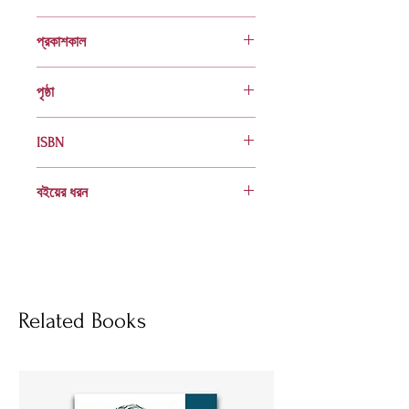
রাবেয়া খাতুন
প্রকাশকাল
ফেব্রুয়ারি ১৯৯৯
পৃষ্ঠা
৯৬
ISBN
984 401 517 0
বইয়ের ধরন
হার্ডকভার
Socials
Related Books