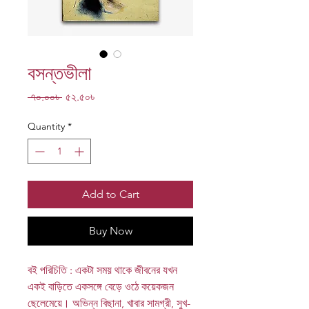
বসন্তভীলা
Regular
Sale
 ৭০.০০৳ 
৫২.৫০৳
Price
Price
Quantity
*
Add to Cart
Buy Now
বই পরিচিতি : একটা সময় থাকে জীবনের যখন
একই বাড়িতে একসঙ্গে বেড়ে ওঠে কয়েকজন
ছেলেমেয়ে। অভিন্ন বিছানা, খাবার সামগ্রী, সুখ-