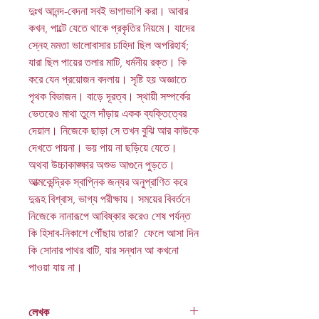
দুঃখ আনন্দ-বেদনা সবই ভাগাভাগি করা। আবার
কখন, পাল্টে যেতে থাকে প্রকৃতির নিয়মে। যাদের
স্নেহ মমতা ভালোবাসার চাহিদা ছিল অপরিহার্য;
যারা ছিল পায়ের তলার মাটি, ধর্মনীয় রক্ত। কি
করে যেন প্রয়োজন বদলায়। সৃষ্টি হয় অজ্ঞাতে
পৃথক বিভাজন। বাড়ে দূরত্ব। স্থায়ী সম্পর্কের
ভেতরেও মাথা তুলে দাঁড়ায় একক ব্যক্তিত্বের
দেয়াল। নিজেকে ছাড়া সে তখন বুঝি আর কাউকে
দেখতে পায়না। ভয় পায় না ছড়িয়ে যেতে।
অথবা উচ্চাকাঙ্ক্ষার অশুভ আগুনে পুড়তে।
আত্মকেন্দ্রিক স্বাপ্নিক জন্যর অনুপ্রাণিত করে
দুরূহ বিশ্বাস, ভাগ্য পরীক্ষায়। সময়ের বিবর্তনে
নিজেকে নানারূপে আবিষ্কার করেও শেষ পর্যন্ত
কি হিসাব-নিকাশে পৌঁছায় তারা? ফেলে আসা দিন
কি সোনার পাথর বাটি, যার সন্ধান আ কখনো
পাওয়া যায় না।
লেখক