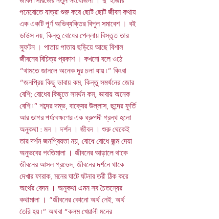
জীবন সিরিজের নতুন সংযোজনা । দু’ হাজার
পনেরোতে যাত্রা শুরু করে ছোট ছোট জীবন কথায়
এক একটি পূর্ণ অভিব্যক্তির বিপুল সমাবেশ । বই
ডাউস নয়, কিন্তু বোধের পেল্লায় বিস্তৃত তার
স্ফুটন । পাতায় পাতায় ছড়িয়ে আছে বিশাল
জীবনের বিচিত্র প্রকাশ । কখনো বলে ওঠে
“থামতে জানলে অনেক দূর চলা যায় ৷” কিংবা
“জনপ্রিয় কিছু ভাবায় কম, কিন্তু সমর্থনের জোর
বেশি; বোধের কিছুতে সমর্থন কম, ভাবায় অনেক
বেশি ৷” শব্দের দম্ভ, বাক্যের উল্লাস, ছন্দের ফুর্তি
আর ডাগর পর্যবেক্ষণের এক ধ্রুপদী গ্রন্থ হলো
অনুকথা : মন । দর্শন । জীবন । শুরু থেকেই
তার দর্শন জনপ্রিয়তা নয়, বোধে বোধে জন্ম দেয়া
অনুভবের পংতিমালা । জীবনের আড়ালে থাকে
জীবনের আসল প্রভেদ, জীবনের দর্শনে থাকে
দেখার ফারাক, মনের ঘাটে ঘটনার তরী ঠিক করে
অর্থের বেদন । অনুকথা এমন সব চৈতন্যের
কথামালা । “জীবনের কোনো অর্থ নেই, অর্থ
তৈরি হয় ৷” অথবা “কলম খেয়ালী মনের