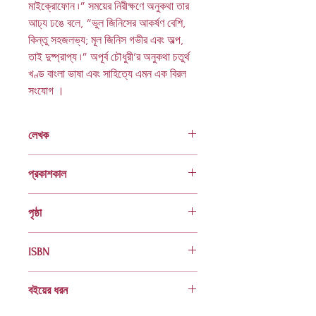
মাইক্রোফোন ৷” সময়ের নিরীক্ষণে অনুকথা তার
আঢ্য ঢঙে বলে, “ভুল জিনিসের আকর্ষণ বেশি,
কিন্তু সহজলভ্য; মূল জিনিস গভীর এবং অল্প,
তাই দুষ্প্রাপ্য ৷” অপূর্ব চৌধুরী’র অনুকথা চতুর্থ
খণ্ড বাংলা ভাষা এবং সাহিত্যে এমন এক বিরল
সংযোগ ।
লেখক
অপূর্ব চৌধুরী
প্রকাশকাল
ফেব্রুয়ারি ২০১৮
পৃষ্ঠা
৮০
ISBN
978 984 04 2069 8
বইয়ের ধরন