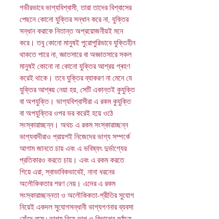
গভীরভাবে ভাগ্যবিশ্বাসী, তারা তাদের বিশ্বাসের
পেছনে কোনো যুক্তির সন্ধান করে না, যুক্তির
সন্ধান করাকে নিতান্ত অপ্রয়োজনীয়ই মনে
করে। তবু কোনো মানুষই পুরোপুরিভাবে যুক্তিহীন
থাকতে পারে না, জ্ঞাতসারে বা অজ্ঞাতসারে সকল
মানুষই কোনো না কোনো যুক্তির আশ্রয় গ্ৰহণ
করেই থাকে। তবে যুক্তির ব্যাকরণ না মেনে যে
যুক্তির আশ্ৰয় নেয়া হয়, সেটি একান্তই কুযুক্তি
বা অপযুক্তি। ভাগ্যবিশ্বাসীরা এ রকম কুযুক্তি
বা অপযুক্তির ওপর ভর করেই হয়ে ওঠে
সংস্কারাচ্ছন্ন। অথচ এ রকম সংস্কারাচ্ছন্ন
ভাগ্যবাদীরাও প্রায়শই নিজেদের ভাগ্য সম্পর্কে
আগাম জানতে চায় এবং এ ভবিষ্যৎ দুর্ভাগ্যের
প্রতিকারও করতে চায়। এবং এ রকম করতে
গিয়ে এরা, ‍স্বাভাবিকভাবেই, নানা ধরনের
অলৌকিকতার শরণ নেয়। এদের এ রকম
সংস্কারাচ্ছন্নতা ও অলৌকিকতা-প্রীতির সুযোগ
নিয়েই একদল সুযোগসন্ধানী ভাগ্যগণনার ব্যবসা
ফেঁদে বসে ৷ ভাগ্য নিয়ে ভাগ ও বিভাগের বর্ণাঢ্য