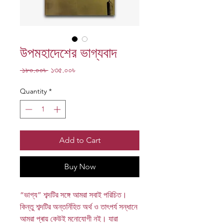
উপমহাদেশের ভাগ্যবাদ
Regular
Sale
 ১৮০.০০৳ 
১৩৫.০০৳
Price
Price
Quantity
*
Add to Cart
Buy Now
“ভাগ্য” শব্দটির সঙ্গে আমরা সবাই পরিচিত।
কিন্তু শব্দটির অন্তর্নিহিত অর্থ ও তাৎপর্য সন্ধানে
আমরা প্ৰায় কেউই মনোযোগী নই। যারা