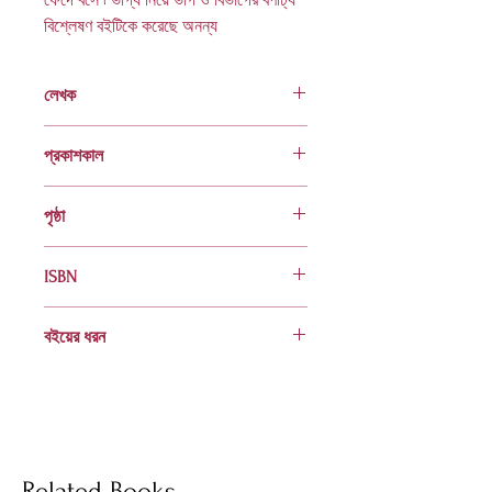
বিশ্লেষণ বইটিকে করেছে অনন্য
লেখক
রণজিৎ কর
প্রকাশকাল
ফেব্রুয়ারি ২০০৭
পৃষ্ঠা
১৪৪
ISBN
984 70006 0045 5
বইয়ের ধরন
হার্ডকভার
Socials
Related Books