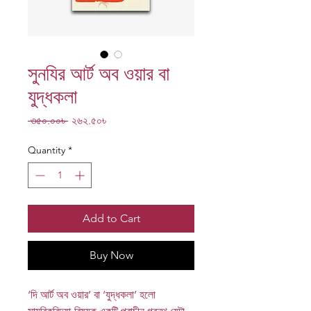
সুনযির আর্ট অব ওয়ার বা
যুদ্ধকলা
Regular
Sale
 ৩৫০.০০৳ 
২৬২.৫০৳
Price
Price
Quantity
*
Add to Cart
Buy Now
‘দি আর্ট অব ওয়ার
’
বা ‘যুদ্ধকলা
’
হলো