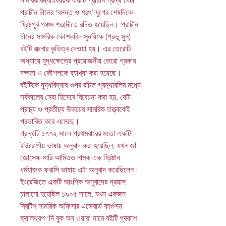
সামরিকবিদ্যা-বিষয়ক একটি প্রাচীন গ্রন্থ যেটা
প্রাচীন চীনের ‘বসন্ত ও শরৎ
’
যুগের শেষদিকে
খ্রিষ্টপূর্ব পঞ্চম শতাব্দীতে রচিত হয়েছিল। প্রাচীন
চীনের সামরিক কৌশলবিদ সুনযিকে (প্রভু সুন)
বইটি রচনার কৃতিত্ব দেওয়া হয়। এর তেরোটি
অধ্যায়ে যুদ্ধক্ষেত্রে প্রয়োজনীয় তেরো প্রকার
দক্ষতা ও কৌশলকে ব্যাখ্যা করা হয়েছে।
বইটিকে যুদ্ধবিদ্যার ওপর রচিত গ্রন্থাবলির মধ্যে
সর্বকালের সেরা হিসেবে বিবেচনা করা হয়, যেটা
প্রাচ্য ও প্রতীচ্য উভয়ের সামরিক তত্ত্বকেই
প্রভাবিত করে এসেছে।
গ্রন্থটি ১৭৭২ সালে প্রথমবারের মতো একটি
ইউরোপীয় ভাষায় অনুবাদ করা হয়েছিল, যখন জাঁ
জোসেফ মারি আমিওত নামক এক খ্রিষ্টান
ধর্মযাজক ফরাসি ভাষায় এটা অনুবাদ করেছিলেন।
ইংরেজিতে একটি আংশিক অনুবাদের প্রয়াস
চালানো হয়েছিল ১৯০৫ সালে, যখন একজন
ব্রিটিশ সামরিক অফিসার এভেরার্ড ফার্গুসন
ক্যালথ্রপ ‘দি বুক অব ওয়ার
’
নামে বইটি প্রকাশ