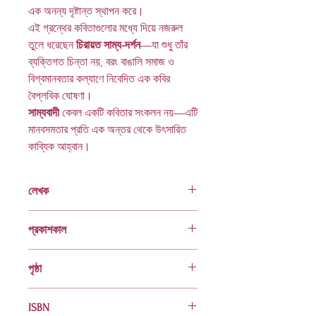
এক অনন্য দৃষ্টান্ত স্থাপন করে।
এই গ্রন্থের কবিতাগুলোর মধ্যে দিয়ে নজরুল
তুলে ধরেছেন
চিরায়ত সাম্য-দর্শন
—যা শুধু তাঁর
ব্যক্তিগত চিন্তা নয়, বরং বাঙালি সমাজ ও
বিশ্বমানবতার কল্যাণে নিবেদিত এক কবির
বৈপ্লবিক ঘোষণা।
সাম্যবাদী
কেবল একটি কবিতার সংকলন নয়—এটি
মানবসমতার প্রতি এক অন্তর থেকে উৎসারিত
কাব্যিক আহ্বান।
লেখক
কাজী নজরুল ইসলাম
প্রকাশকাল
২০১৮
পৃষ্ঠা
৭২
ISBN