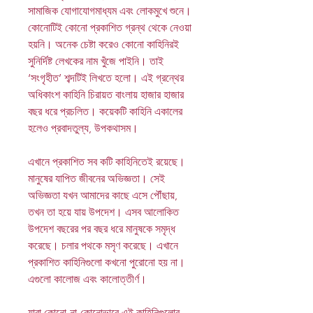
সামাজিক যোগাযোগমাধ্যম এবং লোকমুখে শুনে।
কোনোটিই কোনো প্রকাশিত গ্রন্থ থেকে নেওয়া
হয়নি। অনেক চেষ্টা করেও কোনো কাহিনিরই
সুনির্দিষ্ট লেখকের নাম খুঁজে পাইনি। তাই
‘সংগৃহীত’ শব্দটিই লিখতে হলো। এই গ্রন্থের
অধিকাংশ কাহিনি চিরায়ত বাংলায় হাজার হাজার
বছর ধরে প্রচলিত। কয়েকটি কাহিনি একালের
হলেও প্রবাদতুল্য, উপকথাসম।
এখানে প্রকাশিত সব কটি কাহিনিতেই রয়েছে।
মানুষের যাপিত জীবনের অভিজ্ঞতা। সেই
অভিজ্ঞতা যখন আমাদের কাছে এসে পৌঁছায়,
তখন তা হয়ে যায় উপদেশ। এসব আলোকিত
উপদেশ বছরের পর বছর ধরে মানুষকে সমৃদ্ধ
করেছে। চলার পথকে মসৃণ করেছে। এখানে
প্রকাশিত কাহিনিগুলো কখনো পুরোনো হয় না।
এগুলো কালোজ এবং কালোত্তীর্ণ।
যারা কোনো-না-কোনোভাবে এই কাহিনিগুলোর