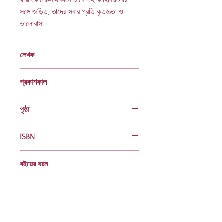
সঙ্গে জড়িত, তাদের সবার প্রতি কৃতজ্ঞতা ও
ভালোবাসা।
লেখক
আকিদুল ইসলাম
প্রকাশকাল
ফেব্রুয়ারি ২০২২
পৃষ্ঠা
৭২
ISBN
978 984 04 2868 7
বইয়ের ধরন
হার্ডকভার
Socials