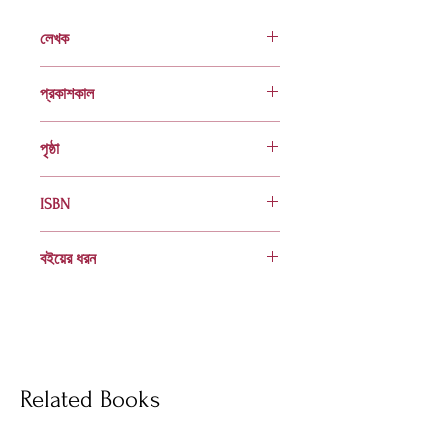
লেখক
আবদুল লতিফ
প্রকাশকাল
ফেব্রুয়ারি ২০১৮
পৃষ্ঠা
৭৮
ISBN
978 984 04 2092 6
বইয়ের ধরন
হার্ডকভার
Socials
Related Books