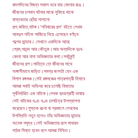
বাদলদিনের বিষন্ন সকাল ভরে যায় বেদনার রঙে।
জীবনের চলমান ঘটনার মাঝে লুকিয়ে থাকে
বাস্তবতার ছোঁয়া লাগানো
গল্প,কবিতা,নাটক।‘শনিবারের গল্প’ বইতে লেখক
আবদুল লতিফ সাজিয়ে নিয়ে এসেছেন বর্ণাঢ্য
গল্পের ভান্ডার। সেখানে একদিকে আছে
প্রেম,আনন্দ আর কৌতুক।আর অন্যদিকে দুঃখ-
বেদনা আর নানা অভিজ্ঞতার কথা।সবটুকুই
জীবনের গল্প।সাহিত্য তো জীবনের সাথে
অঙ্গাগীভাবে জড়িত।সমগ্র জগৎটা যেন এক
বিশাল রঙ্গমঞ্চ।সেই রঙ্গমঞ্চের পাত্রপাত্রী হিসাবে
আমরা সবাই অভিনয় করে চলেছি বিধাতার
পূর্বনির্ধারিত এক নাটকে।লেখক হৃদয়গ্রাহী ভাষায়
সেই নাটকের খণ্ড খণ্ড চালচিত্র উপস্থাপনা
করেছেন।পুস্তক রচনা বা প্রকাশে লেখকের
উপস্থিতি নতুন হলেও তাঁর অভিজ্ঞতার ভান্ডার
অনেক সমৃদ্ধ।সেই অভিজ্ঞতার রসে সাধারন
পাঠক সিক্ত হবেন বলে আমরা নিশ্চিত।