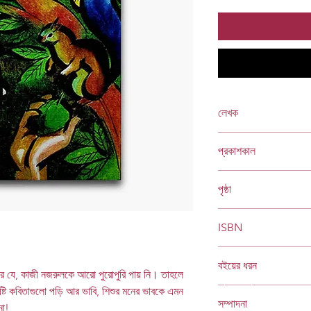
লেখক
কাজী নজরুল ইসলাম
প্রকাশকাল
ফেব্রুয়ারি ২০০৬
পৃষ্ঠা
২২৪
ISBN
978 984 04 1651 6
বইয়ের ধরন
 যে, কাজী নজরুলকে আরো পুরোপুরি পায় নি। তাহলে
Socials
ষ্টি কবিতাগুলো পড়ি আর ভাবি, শিশুর মনের ভাবকে এমন
হার্ডকভার
সম্পাদনা
না!