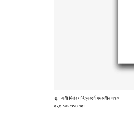
বন্দে আলী মিয়ার সাহিত্যকর্মে সমকালীন সমাজ
Regular Price
Sale Price
৫২৫.০০৳
৩৯৩.৭৫৳