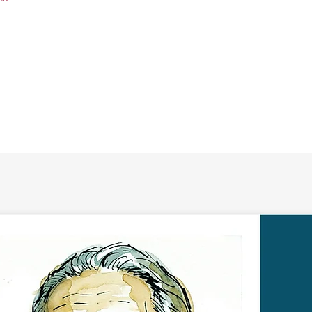
খিলখিল কাজী