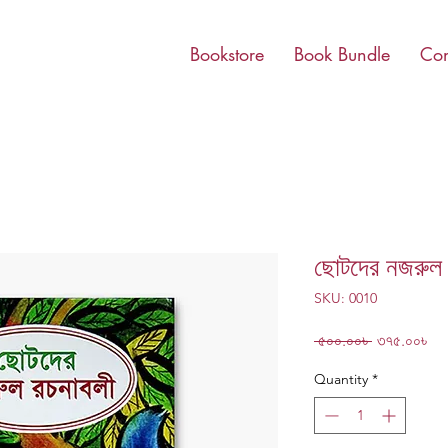
Bookstore
Book Bundle
Con
ছোটদের নজরুল 
SKU: 0010
Regular
Sa
 ৫০০.০০৳ 
৩৭৫.০০৳
Price
Pri
Quantity
*