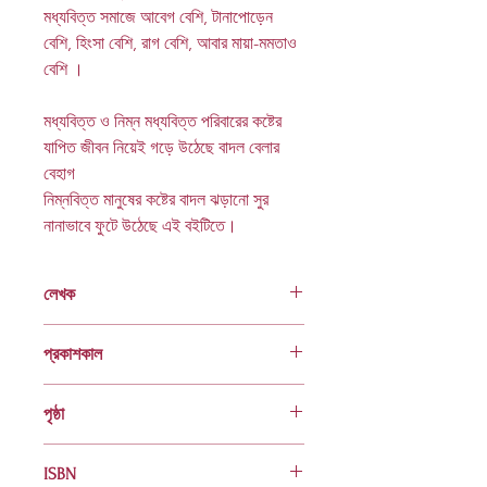
মধ্যবিত্ত সমাজে আবেগ বেশি
,
টানাপোড়েন
বেশি
,
হিংসা বেশি
,
রাগ বেশি
,
আবার মায়া-মমতাও
বেশি ।
মধ্যবিত্ত ও নিম্ন মধ্যবিত্ত পরিবারের কষ্টের
যাপিত জীবন নিয়েই গড়ে উঠেছে বাদল বেলার
বেহাগ
নিম্নবিত্ত মানুষের কষ্টের বাদল ঝড়ানো সুর
নানাভাবে ফুটে উঠেছে এই বইটিতে।
লেখক
শাইনি শিফা
প্রকাশকাল
ফেব্রুয়ারি ২০২৩
পৃষ্ঠা
৯৬
ISBN