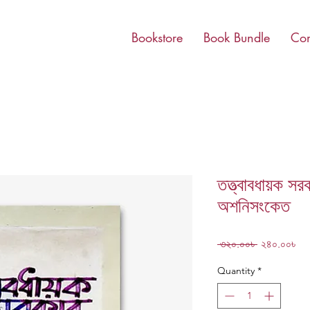
Bookstore
Book Bundle
Con
তত্ত্বাবধায়ক সর
অশনিসংকেত
Regular
Sa
 ৩২০.০০৳ 
২৪০.০০৳
Price
Pri
Quantity
*