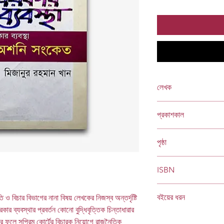
লেখক
মিজানুর রহমান খান
প্রকাশকাল
ফেব্রুয়ারি ২০১০
পৃষ্ঠা
২৫৬
ISBN
978 984 04 1277 8
বইয়ের ধরন
 বিচার বিভাগের নানা বিষয় লেখকের নিজস্ব অন্তর্দৃষ্টি
Socials
কার ব্যবস্থার প্রবর্তন কোনো বুদ্ধিবৃত্তিক চিন্তাধারার
হার্ডকভার
 ফলে সুপ্রিম কোর্টের বিচারক নিয়োগে রাজনৈতিক