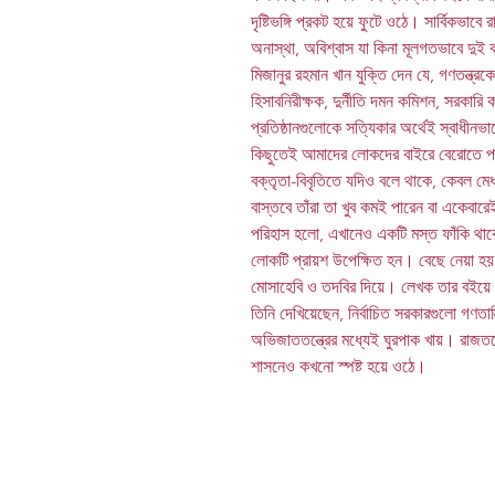
দৃষ্টিভঙ্গি প্রকট হয়ে ফুটে ওঠে। সার্বিকভাব
অনাস্থা, অবিশ্বাস যা কিনা মূলগতভাবে দুই
মিজানুর রহমান খান যুক্তি দেন যে, গণতন্ত্রকে
হিসাবনিরীক্ষক, দুর্নীতি দমন কমিশন, সরকারি 
প্রতিষ্ঠানগুলোকে সত্যিকার অর্থেই স্বাধীনভ
কিছুতেই আমাদের লোকদের বাইরে বেরোতে পারে 
বক্তৃতা-বিবৃতিতে যদিও বলে থাকে, কেবল মেধ
বাস্তবে তাঁরা তা খুব কমই পারেন বা একেবা
পরিহাস হলো, এখানেও একটি মস্ত ফাঁকি থাক
লোকটি প্রায়শ উপেক্ষিত হন। বেছে নেয়া হয় 
মোসাহেবি ও তদবির দিয়ে। লেখক তার বইয়ে 
তিনি দেখিয়েছেন, নির্বাচিত সরকারগুলো গণতান্
অভিজাততন্ত্রের মধ্যেই ঘুরপাক খায়। রাজতন্
শাসনেও কখনো স্পষ্ট হয়ে ওঠে।