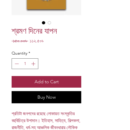
শ্রমণ দিনের যাপন
Regular
Sale
 ১৫০.০০৳ 
১১২.৫০৳
Price
Price
Quantity
*
Add to Cart
Buy Now
প্রতিটা জনপদের রয়েছে লোকায়ত সংস্কৃতির
বহুবিচিত্র উপাদান। ইতিহাস, সাহিত্য, শিল্পকলা,
রাজনীতি, ধর্ম-সহ আঞ্চলিক জীবনধারার লৌকিক