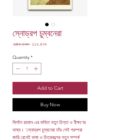
স্নোড্রপ চুম্বনেরা
Regular
Sale
 ১৫০.০০৳ 
১১২.৫০৳
Price
Price
Quantity
*
Add to Cart
Buy Now
মিলটন রহমান-এর কবিতা নতুন চিন্তা ও বীক্ষণের
ভাষ্য। ‘স্নোড্রপ চুম্বনেরা তাঁর সেই পরম্পরা
জারি রেখেই ভাষা ও চিত্রকল্পের নতুন সম্পর্ক