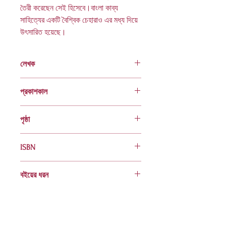
তৈরী করেছেন সেই হিসেবে।বাংলা কাব্য
সাহিত্যের একটি বৈশ্বিক চেহারাও এর মধ্য দিয়ে
উৎসারিত হয়েছে।
লেখক
মিলটন রহমান
প্রকাশকাল
ফেব্রুয়ারি ২০১৮
পৃষ্ঠা
৬৪
ISBN
978 984 04 2083 4
বইয়ের ধরন
হার্ডকভার
Socials