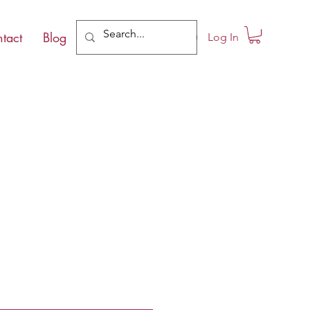
tact
Blog
Log In
le
ce