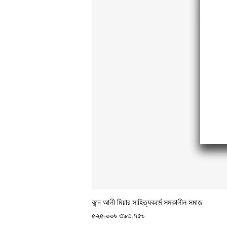
বন্দে আলী মিয়ার সাহিত্যকর্মে সমকালীন সমাজ
Regular Price
Sale Price
৫২৫.০০৳
৩৯৩.৭৫৳