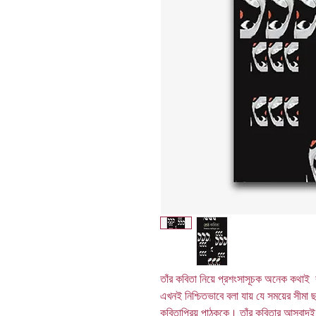
তাঁর কবিতা নিয়ে প্রশংসাসূচক অনেক কথা
এখনই নিশ্চিতভাবে বলা যায় যে সময়ের সীমা ছড়
কবিতাপ্রিয় পাঠককে। তাঁর কবিতার আস্বাদই শ