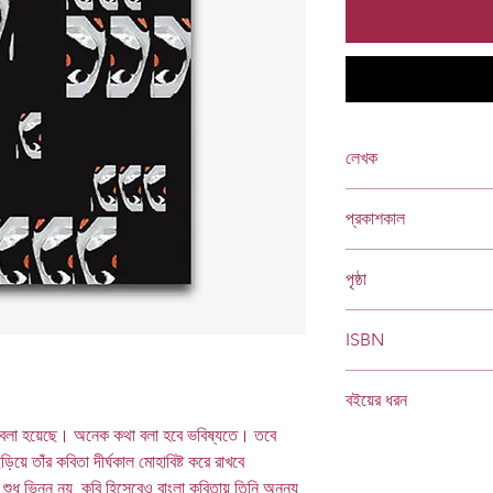
লেখক
সিকদার আমিনুল হক
প্রকাশকাল
তৃতীয় মুদ্রণ: ডিসেম্বর ২০২৫
পৃষ্ঠা
২৪৬
ISBN
978 984 04 3408 4
বইয়ের ধরন
ই বলা হয়েছে। অনেক কথা বলা হবে ভবিষ্যতে। তবে
বোর্ড বাঁধাই
Socials
িয়ে তাঁর কবিতা দীর্ঘকাল মোহাবিষ্ট করে রাখবে
ুধু ভিন্ন নয়, কবি হিসেবেও বাংলা কবিতায় তিনি অনন্য,