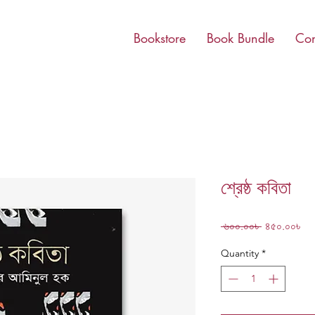
Bookstore
Book Bundle
Con
শ্রেষ্ঠ কবিতা
Regular
Sa
 ৬০০.০০৳ 
৪৫০.০০৳
Price
Pri
Quantity
*