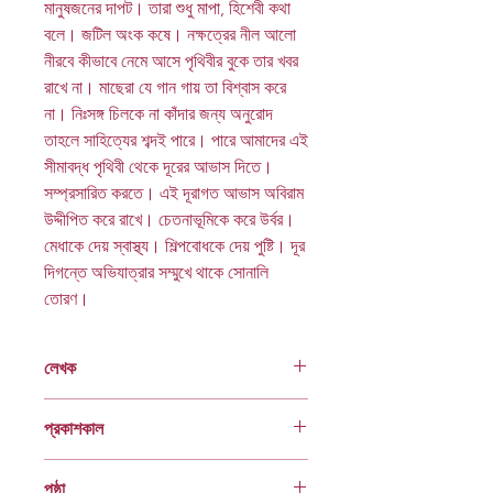
মানুষজনের দাপট। তারা শুধু মাপা, হিশেবী কথা
বলে। জটিল অংক কষে। নক্ষত্রের নীল আলো
নীরবে কীভাবে নেমে আসে পৃথিবীর বুকে তার খবর
রাখে না। মাছেরা যে গান গায় তা বিশ্বাস করে
না। নিঃসঙ্গ চিলকে না কাঁদার জন্য অনুরোদ
তাহলে সাহিত্যের শব্দই পারে। পারে আমাদের এই
সীমাবদ্ধ পৃথিবী থেকে দূরের আভাস দিতে।
সম্প্রসারিত করতে। এই দূরাগত আভাস অবিরাম
উদ্দীপিত করে রাখে। চেতনাভূমিকে করে উর্বর।
মেধাকে দেয় স্বাস্থ্য। শিল্পবোধকে দেয় পুষ্টি। দূর
দিগন্তে অভিযাত্রার সম্মুখে থাকে সোনালি
তোরণ।
লেখক
আলী ইমাম
প্রকাশকাল
ফেব্রুয়ারি ২০০৩
পৃষ্ঠা