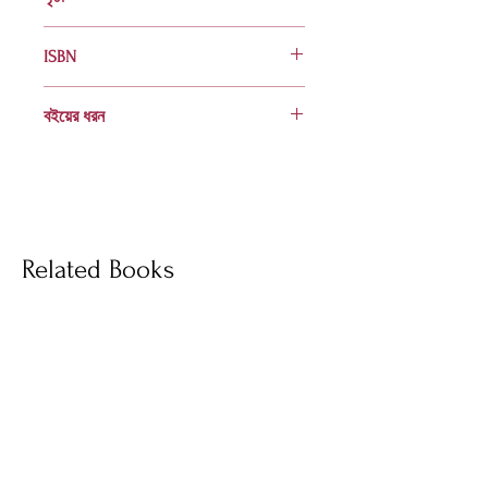
৩২০
ISBN
984 8004 42 4
বইয়ের ধরন
হার্ডকভার
Socials
Related Books