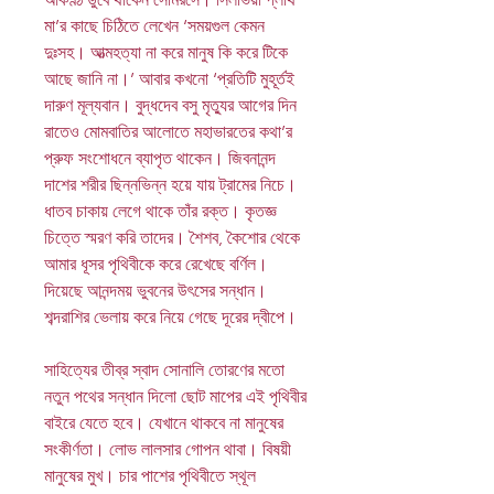
মা’র কাছে চিঠিতে লেখেন ‘সময়গুল কেমন
দুঃসহ। আত্মহত্যা না করে মানুষ কি করে টিকে
আছে জানি না।’ আবার কখনো ‘প্রতিটি মুহূর্তই
দারুণ মূল্যবান। বুদ্ধদেব বসু মৃত্যুর আগের দিন
রাতেও মোমবাতির আলোতে মহাভারতের কথা’র
প্রুফ সংশোধনে ব্যাপৃত থাকেন। জিবনানন্দ
দাশের শরীর ছিন্নভিন্ন হয়ে যায় ট্রামের নিচে।
ধাতব চাকায় লেগে থাকে তাঁর রক্ত। কৃতজ্ঞ
চিত্তে স্মরণ করি তাদের। শৈশব, কৈশোর থেকে
আমার ধূসর পৃথিবীকে করে রেখেছে বর্ণিল।
দিয়েছে আনন্দময় ভুবনের উৎসের সন্ধান।
শব্দরাশির ভেলায় করে নিয়ে গেছে দূরের দ্বীপে।
সাহিত্যের তীব্র স্বাদ সোনালি তোরণের মতো
নতুন পথের সন্ধান দিলো ছোট মাপের এই পৃথিবীর
বাইরে যেতে হবে। যেখানে থাকবে না মানুষের
সংকীর্ণতা। লোভ লালসার গোপন থাবা। বিষয়ী
মানুষের মুখ। চার পাশের পৃথিবীতে স্থূল