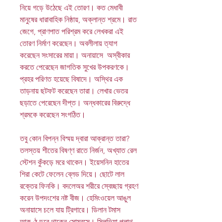
নিয়ে গড়ে উঠেছে এই তোরণ। কত মেধাবী
মানুষের ধারাবাহিক নিষ্ঠায়, অক্লান্ত শ্রমে। রাত
জেগে, প্রাণপাত পরিশ্রম করে লেখকরা এই
তোরণ নির্মাণ করেছেন। অবলীলায় ত্যাগ
করেছেন সংসারের মায়া। অনায়াসে অস্বীকার
করতে পেরেছেন জাগতিক সুখের উপকরণকে।
প্রহর পরিণত হয়েছে বিষাদে। অস্থির এক
তাড়নায় ছটফট করেছেন তারা। লেখার ভেতর
ছড়াতে পেরেছেন দীপ্ত। অন্ধকারের বিরুদ্ধে
শ্রমকে করেছেন সংগঠিত।
তবু কোন বিপন্ন বিস্ময় দ্বারা আক্রান্ত তারা?
তলস্তয় শীতের বিষণ্ণ রাতে নির্জন, অখ্যাত রেল
স্টেশন কুঁকড়ে মরে থাকেন। ইয়েসনিন হাতের
শিরা কেটে ফেলেন ব্লেড দিয়ে। ছোটে লাল
রক্তের ফিনকি। বদলেঅর শরীরে স্বেচ্ছায় গ্রহণ
করেন উপদংশের নষ্ট বীজ। হেমিংওয়েল আঙুল
অনায়াসে চলে যায় ট্রিগারে। ডিলান টমাস
আকণ্ঠ ডুবে থাকেন সোমরসে। সিলভিয়া প্লাথ