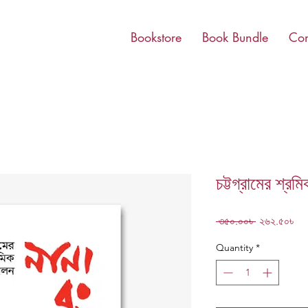
Bookstore
Book Bundle
Con
চট্টগ্রামের শ্র
Regular
Sa
 ৩৫০.০০৳ 
২৬২.৫০৳
Price
Pri
Quantity
*