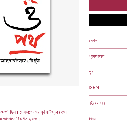
লেখক
আহসানউল্লাহ চৌধুরী
প্রকাশকাল
মার্চ ২০২১
পৃষ্ঠা
১৪৪
ISBN
978 984 04 2695 9
বইয়ের ধরন
েক্ষাপট ছিল। দেশভাগের পর পূর্ব পাকিস্তান তথা
হার্ডকভার
Socials
বিষয়
িক আন্দোলন বিকশিত হয়েছে।