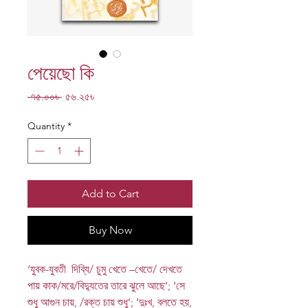
পেয়েছো কি
Regular
Sale
 ৭৫.০০৳ 
৫৬.২৫৳
Price
Price
Quantity
*
Add to Cart
Buy Now
‘যুবক-যুবতী ‍দিব্যি/ চুমু খেতে –খেতে/ দেখতে
পায় কাক/মরে/বিদ্যুতের তারে ঝুলে আছে’; ‘সে
শুধু আগুন চায়, /রক্ত চায় শুধু’; ‘দুঃখ, বলতে হয়,