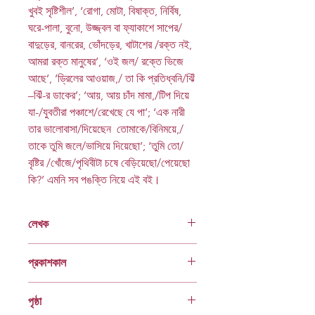
খুবই সৃষ্টিশীল’, ‘রোগা, মোটা, বিষাক্ত, নির্বিষ,
ঘরে-পালা, বুনো, উজ্জ্বল বা ফ্যাকাশে সাপের/
বাদুড়ের, বানরের, ভোঁদড়ের, খাটাশের /রক্ত নই,
আমরা রক্ত মানুষের’, ‘ওই জল/ রক্তে ভিজে
আছে’, ‘ড্রিলের আওয়াজ,/ তা কি প্রতিধ্বনি/ঝিঁ
–ঝিঁ-র ডাকের’; ‘আয়, আয় চাঁদ মামা,/টিপ দিয়ে
যা-/যুবতীরা পঞ্চাশে/রেখেছে যে পা’; ‘এক নারী
তার ভালোবাসা/দিয়েছেন তোমাকে/বিনিময়ে,/
তাকে তুমি জলে/ভাসিয়ে দিয়েছো’; ‘তুমি তো/
বৃষ্টির /খোঁজে/পৃথিবীটা চষে বেড়িয়েছো/পেয়েছো
কি?’ এমনি সব পঙক্তি নিয়ে এই বই।
লেখক
মনজুরে মওলা
প্রকাশকাল
ফেব্রুয়ারি ২০০৬
পৃষ্ঠা