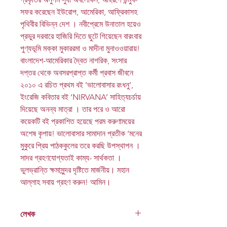
সফর করেছেন ইউরোপ, আমেরিকা, আফ্রিকাসহ
পৃথিবীর বিভিন্ন দেশ । নবীপ্রেমে উনাতাল হয়েও
প্রভুর দরবারে হাজিরি দিতে ছুটে গিয়েছেন বারংবার
পুণ্যভূমি মক্কা মুকাররমা ও মাদীনা মুনাওওয়ারায়!
বাংলাদেশ-আমেরিকার দ্বৈত নাগরিক, সংসার
দপ্তর থেকে অবসরপ্রাপ্ত কর্মী প্রবাস জীবনে
২০১০ এ রচিত প্রথম বই ‘ভালোবাসার রংধনু’,
ইংরেজি কবিতার বই ‘NIRVANA’ সাহিত্যচর্চায়
দিয়েছে অনন্য মাত্রা । তার পরে ও আরো
কয়েকটি বই প্রকাশিত হয়েছে পরম করুণাময়ের
অশেষ কৃপায়! ভালোবাসার সামাদান প্রতীক ‘মনের
মুকুরে প্রিয় পাঠককুলের তরে করছি উপস্থাপন ।
সাদর গ্রহণযোগ্যতাই কাম্য- সার্থকতা ।
ভুলভ্রান্তি ক্ষমাসুন্দর দৃষ্টিতে মার্জনীয়। মহান
আল্লাহ সবায় গ্রহণ করুন! আমিন।
লেখক