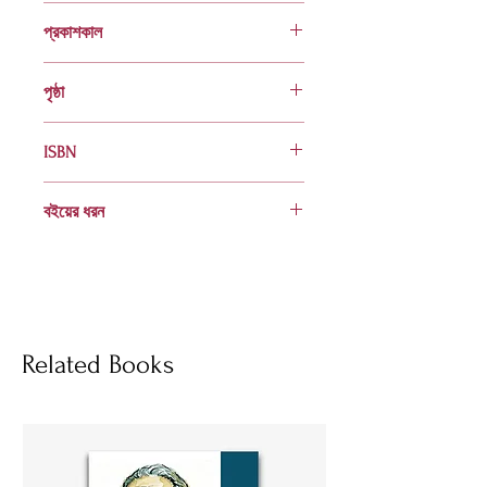
আরেফা বিল্লাহ
প্রকাশকাল
ফেব্রুয়ারি ২০২০
পৃষ্ঠা
৫৬
ISBN
978 984 04 2499 3
বইয়ের ধরন
হার্ডকভার
Socials
Related Books