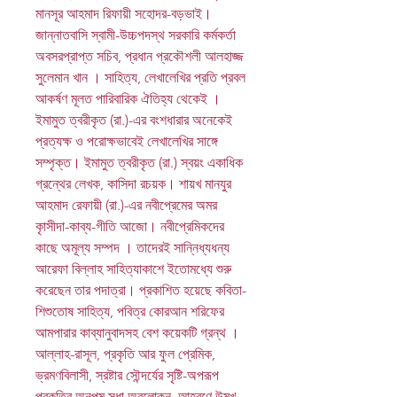
মানসূর আহমাদ রিফায়ী সহোদর-বড়ভাই।
জান্নাতবাসি স্বামী-উচ্চপদস্থ সরকারি কর্মকর্তা
অবসরপ্রাপ্ত সচিব, প্রধান প্রকৌশলী আলহাজ্জ
সুলেমান খান । সাহিত্য, লেখালেখির প্রতি প্রবল
আকর্ষণ মূলত পারিবারিক ঐতিহ্য থেকেই ।
ইমামুত ত্বরীকৃত (রা.)-এর বংশধারার অনেকেই
প্রত্যক্ষ ও পরোক্ষভাবেই লেখালেখির সাঙ্গে
সম্পৃক্ত। ইমামুত ত্বরীকৃত (রা.) স্বয়ং একাধিক
গ্রন্থের লেখক, কাসিদা রচয়ক। শায়খ মানযুর
আহমাদ রেফায়ী (রা.)-এর নবীপ্রেমের অমর
কৃাসীদা-কাব্য-গীতি আজো। নবীপ্রেমিকদের
কাছে অমূল্য সম্পদ । তাদেরই সান্নিধ্যধন্য
আরেফা বিল্লাহ সাহিত্যাকাশে ইতোমধ্যে শুরু
করেছেন তার পদাত্রা। প্রকাশিত হয়েছে কবিতা-
শিশুতোষ সাহিত্য, পবিত্র কোরআন শরিফের
আমপারার কাব্যানুবাদসহ বেশ কয়েকটি গ্রন্থ ।
আল্লাহ-রাসূল, প্রকৃতি আর ফুল প্রেমিক,
ভ্রমণবিলাসী, স্রষ্টার সৌন্দর্যের সৃষ্টি-অপরূপ
প্রকৃতির অনুপম সুধা অবলোকন, আহরণে উন্মুখ-