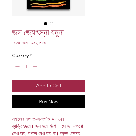
জল জ্যোৎস্না যমুনা
Regular
Sale
 ১৫০.০০৳ 
১১২.৫০৳
Price
Price
Quantity
*
Add to Cart
Buy Now
সমাজের সংগতি-অসংগতি আমাদের
ব্যক্তিহৃদয়ে। জল হয়ে মিশে । সে জল কখনো
দেখা যায়, কখনো দেখা যায় না। আনন্দ-বেদনার