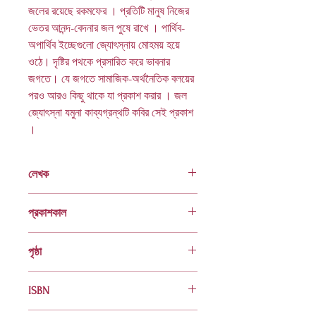
জলের রয়েছে রকমফের । প্রতিটি মানুষ নিজের
ভেতর আনন্দ-বেদনার জল পুষে রাখে । পার্থিব-
অপার্থিব ইচ্ছেগুলো জ্যোৎস্নায় মোহময় হয়ে
ওঠে। দৃষ্টির পথকে প্রসারিত করে ভাবনার
জগতে। যে জগতে সামাজিক-অর্থনৈতিক বলয়ের
পরও আরও কিছু থাকে যা প্রকাশ করার । জল
জ্যোৎস্না যমুনা কাব্যগ্রন্থটি কবির সেই প্রকাশ
।
লেখক
কামরুন নাহার সিদ্দীকা
প্রকাশকাল
ফেব্রুয়ারি ২০১৯
পৃষ্ঠা
৬৪
ISBN