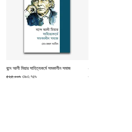
বন্দে আলী মিয়ার সাহিত্যকর্মে সমকালীন সমাজ
কৌমের পরিচয়
Regular Price
Sale Price
Regular Price
৫২৫.০০৳
৩৯৩.৭৫৳
২৫০.০০৳