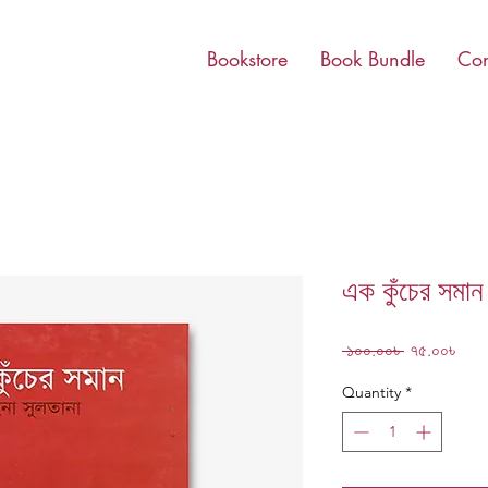
Bookstore
Book Bundle
Con
এক কুঁচের সমান
Regular
Sale
 ১০০.০০৳ 
৭৫.০০৳
Price
Pric
Quantity
*