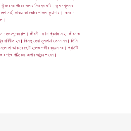
 খুঁজে নেয় পায়ের তলায় নিজস্ব মাটি। জন্ম : খুলনার
েলা মার্চ, কাকডাকা ভোরে পাতলা কুয়াশায়। কাজ :
াইল।
 হৃদয়পুরের গল্প। জীবনী : রণদা প্রসাদ সাহা, জীবন ও
ুব দুর্বিনীত হন। কিন্তু হেনা সুলতানা তেমন নন। তিনি
আসলে তা আকারে ছোট হলেও গভীর ব্যঞ্জনাময়। প্রতিটি
ঁজার পথে পাঠকেরা অপার আনন্দ পাবেন।