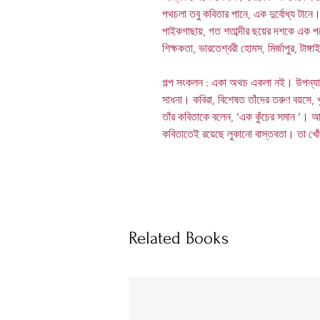
পথচলা তবু কবিতার পানে, এক দুর্বোধ্য টানে।
পাইকগাছায়, গত শতাব্দীর ছয়ের দশকে এক পহ
শিক্ষকতা, ভারতেশ্বরী হোমস, মির্জাপুর, টাঙ্গ
গল্প সংকলন : একা অথচ একলা নই। উপন্যাস :
সাধনা। কবিরা, বিশেষত তাঁদের তরুণ বয়সে, খ
তাঁর কবিতাকে বলেন, ‘এক কুঁচের সমান ’। 
কবিতাতেই রয়েছে লুকানো বাস্তবতা। তা খো
Related Books