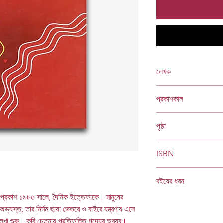
লেখক
হেনা সুলতানা
প্রকাশকাল
জুন ২০১০
পৃষ্ঠা
৬৪
ISBN
978 984 04 1283 9
বইয়ের ধরন
্মপ্রকাশ ১৯৮৫ সালে, দৈনিক ইত্তেফাকে। মানুষের
হার্ডকভার
Socials
ভ্যস্ত, তার নির্মম ছায়া ভেতরে ও বাইরে যন্ত্রণায় এসে
েখা শুরু। কবি চেতনায় প্রতিফলিত গদ্যের অবয়ব।