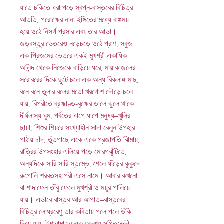
যাতে চকিতে ধরা পড়ে স্বপ্ন-বাস্তবের বিচিত্র
আততি, পরোক্ষের নানা ইঙ্গিতের মধ্যে বাঙময়
হয়ে ওঠে নিসর্গ প্রসার এবং তার আভা।
জড়বস্তুর ভেতরেও নড়েচড়ে ওঠে প্রাণ, সবুজ
এক প্রিজমের ভেতরে একই মুখশ্রী একাধিক
অলিন্দ থেকে নিজেকে বাড়িয়ে ধরে, মায়াকাজলের
সরোবরের দিকে ছুটে চলে এক অন্ধ বিকলাঙ্গ মাছ,
বনে বনে তুলার বলের মতো খরগোশ দৌড়ে চলে
যায়, বিপরীতে ব্রহ্মাণ্ড-বৃক্ষের ডালে ঝুলে থাকে
দীর্ঘলাস্য ঘুম, পর্বতের ধাপে ধাপে মনুষ্য–খুলির
ছায়া, শিশুর শিয়রে সংখ্যাহীন সাদা বেলুন উপহার
পাঠায় চাঁদ, তুঁতগাছে একে একে প্রজাপতি ঝিমায়,
রাত্রির উপসংহার এলিয়ে পড়ে মোরগঝুঁটিতে,
অন্যদিকে সারি সারি স্তম্ভে, শৈলে ষাঁড়ের কুকুদে
রুপোলি শরবতসহ পরী এসে নামে। আবার কখনো
বা শাদাফেন তাঁবু ফেলে মুখশ্রী ও ময়ূর পালিয়ে
যায়। এভাবে বাস্তব আর আপাত–বাস্তবের
বিচিত্র লোধ্ররেণু তার কবিতায় পলে পলে উঁকি
দিয়ে যায়, ইশারামাত্র এক অদৃশ্য সুপ্তিভেদী