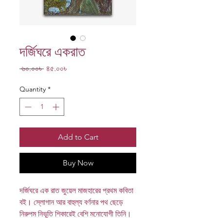
দর্জিঘরে একরাত
Regular
Sale
 ৬০.০০৳ 
৪৫.০০৳
Price
Price
Quantity
*
Add to Cart
Buy Now
দর্জিঘরে এক রাত জুয়েল মাজহারের প্রথম কবিতা
বই। স্লোগান আর বাহুল্য বর্ণনার পথ ছেড়ে
নিরুপম নিভূতি শিকারেই বেশি মনোযোগী তিনি।