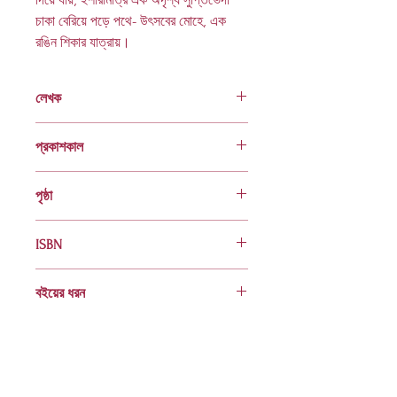
চাকা বেরিয়ে পড়ে পথে- উৎসবের মোহে, এক
রঙিন শিকার যাত্রায়।
লেখক
জুয়েল মাজহার
প্রকাশকাল
ফেব্রুয়ারি ২০০৩
পৃষ্ঠা
৬৪
ISBN
984 401 755 6
বইয়ের ধরন
হার্ডকভার
Socials