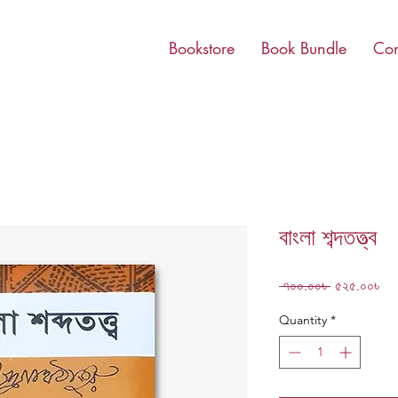
Bookstore
Book Bundle
Con
বাংলা শব্দতত্ত্ব
Regular
Sa
 ৭০০.০০৳ 
৫২৫.০০৳
Price
Pri
Quantity
*