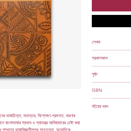
লেখক
রবীন্দ্রনাথ ঠাকুর
প্রকাশকাল
নভেম্বর ২০২০
পৃষ্ঠা
৩২০
ISBN
978 984 8004 95 1
বইয়ের ধরন
জীবনের ভাষাচিন্তা, মতান্তর, বিশ্লেষণ-প্রবণতা, ধারণার
হার্ডকভার
Socials
ে বাংলাভাষার স্বভাব ও স্বাতন্ত্র আবিষ্কারের চেষ্টা করা
ে পাশ্চাত্য ভাষাবিজ্ঞানীসুলভ সচেতনতা, অন্যদিকে