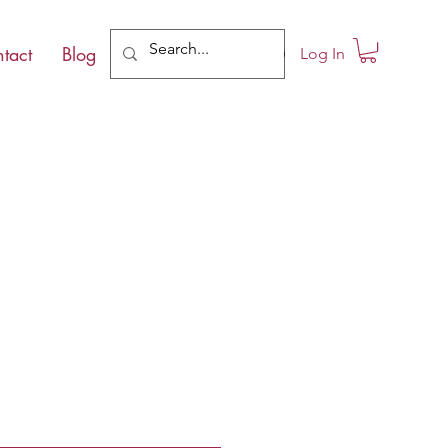
tact
Blog
Log In
le
ce