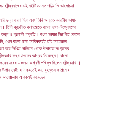
্ণ বোধ- রবীন্দ্রনাথের এই বইটি সমস্ত পণ্ডিতি আলোচনা
র পরিচ্ছন্ন ধারণা ছিল এবং তিনি অন্তত ভারতীয় ভাষা-
ন। তিনি প্রচলিত কাঠামোতে বাংলা ভাষা-বিশ্লেষণের
তত্ত্ব ও প্রণালি-পদ্ধতি। বাংলা ভাষার নিরূপিত কোনো
েননি, খোদ বাংলা ভাষা আবিষ্কারই তাঁর আলোচনা-
াকরণ আর লিখিত সাহিত্য থেকে উপাত্ত সংগ্রহের
বীন্দ্রনাথ কথ্য উৎসের আশ্রয় নিয়েছেন। বাংলা
চকদের মধ্যে একজন অগ্রণী পথিকৃৎ ছিলেন রবীন্দ্রনাথ ।
়ার উপায় নেই; যদি করতেই হয়, বৃহত্তর কাঠামোর
 নিজের আলোচনায় এ রকমই করেছেন।