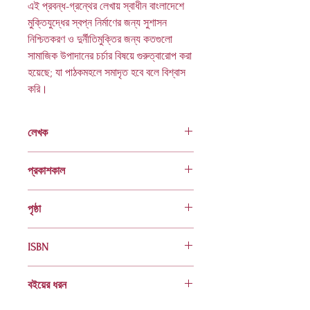
এই প্রবন্ধ-গ্রন্থের লেখায় স্বাধীন বাংলাদেশে
মুক্তিযুদ্ধের স্বপ্ন নির্মাণের জন্য সুশাসন
নিশ্চিতকরণ ও দুর্নীতিমুক্তির জন্য কতগুলো
সামাজিক উপাদানের চর্চার বিষয়ে গুরুত্বারোপ করা
হয়েছে
; যা পাঠকমহলে সমাদৃত হবে বলে বিশ্বাস
করি।
লেখক
অধ্যাপক ডা. মো. শহীদুল্লাহ সিকদার
প্রকাশকাল
ফেব্রুয়ারি ২০২৩
পৃষ্ঠা
৯৬
ISBN
978 984 04 3030 7
বইয়ের ধরন