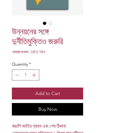
উন্নয়নের সঙ্গে
দুর্নীতিমুক্তিও জরুরি
Regular
Sale
 ৩২৫.০০৳ 
২৪৩.৭৫৳
Price
Price
Quantity
*
Add to Cart
Buy Now
বাঙালি জাতির প্রথম এবং শেষ ঠিকানা