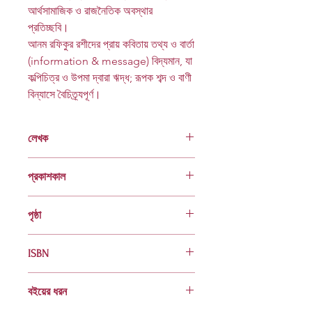
আর্থসামাজিক ও রাজনৈতিক অবস্থার
প্রতিচ্ছবি।
আনম রফিকুর রশীদের প্রায় কবিতায় তথ্য ও বার্তা
(information & message
)
বিদ্যমান, যা
কল্পিচিত্র ও উপমা দ্বারা ঋদ্ধ; রূপক শব্দ ও বাণী
বিন্যাসে বৈচিত্র্যপূর্ণ।
লেখক
আনম রফিকুর রশীদ
প্রকাশকাল
ফেব্রুয়ারি ২০২৩
পৃষ্ঠা
৭২
ISBN
978 984 04 3022 2
বইয়ের ধরন