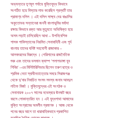
অভ্যন্তরে তৃণমূল পর্যায়ে মুক্তিযুদ্ধ কিভাবে
সংগঠিত হয়ে বিস্তার লাভ করেছিল গ্রন্থটি তার
প্রামাণ্য দলিল । এই দলিল সাক্ষ্য দেয় বাঙালির
অকুতোভয় সন্তানেরা জননী বাংলাভূমির মর্যাদা
রক্ষায় কিভাবে রক্ত আর মৃত্যুতে অভিষিক্ত হয়ে
অসম লড়াই চালিয়েছিল আধা – উপনিবেশিক
শাসক পাকিস্তানের নিয়মিত সেনাবাহিনী এবং পূর্ব
বাংলায় তাদের ঘনিষ্ট সহযোগী রাজাকার –
আলবদরদের বিরুদ্ধে । গেরিলাদের রাজনৈতিক
শুরু এবং তাদের ভসমান ক্যাম্প ‘পলাশডাঙ্গা যুব
শিবির’ –এর মিলিটারিলিডার ছিলেন তরুণ ছাত্র ও
শ্রমিক নেতা স্বাধীনতাত্তোর সময়ে সিরাজগঞ্জ
থেকে দু’বার নিবাচিত সংসদ সদস্য জনাব আবদুল
লতিফ মির্জা । মুক্তিযুদ্ধের এই সংগঠক ও
সেনানায়ক ২০০৭ সালের নভেম্বরে ঊনষাট বছর
বয়সে লোকান্তরিত হন । এই যুদ্ধগাথা আমাদের
মুক্তি সংগ্রামের অমলীন প্রমাণক । আজ থেকে
পনের বছর আগে তা ধারাবাহিকভাবে প্রকাশিত
হয়েছিল দৈনিক ভোরের কাগজে ।