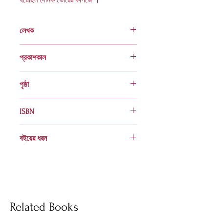
লেখক
ইকতিয়ার চৌধুরী
প্রকাশকাল
ফেব্রুয়ারি ২০০৯
পৃষ্ঠা
৯৬
ISBN
984 70006 1223 6
বইয়ের ধরন
হার্ডকভার
Socials
Related Books