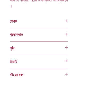
কারণেই গ্রন্থটি পাঠের আবশ্যিকতা অনস্বিকার্য্য
।
লেখক
প্রফেসর সালাহ্উদ্দীন আহম্দ
প্রকাশকাল
পঞ্চম মুদ্রণ : ফেব্রুয়ারি ২০১৩
পৃষ্ঠা
৪০৮
ISBN
978 984 04 1282 2
বইয়ের ধরন
হার্ডকভার
Socials