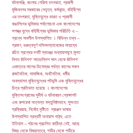
ঘটনাপঞ্জি, বাংলায় গেরিলা তৎপরতা, প্রবাসী
মুজিবনগর সরকারের নেতৃত্ব, কর্মকান্ড, বহির্বিশ্বে
এর তৎপরতা, মুক্তিযুদ্ধে ভারত ও প্রবাসী
বাঙালিদের ভূমিকার পর্যালোচনা এবং বাংলাদেশের
সশস্ত্র যুদ্ধে বহির্বিশ্বের ভূমিকার পরিচিতি এ –
গ্রন্থে সাবলীল উপস্থাপিত । বিভিন্ন তথ্য –
প্রমাণ, গুরুত্বপূর্ণ দলিলদস্তাবেজের সাহায্যে
রচিত গ্রন্থের দশটি স্বতন্ত্র অধ্যায়সমূহে মূলত
বিগত ঊনিশশ’ সাতচল্লিশ সাল থেকে ঊনিশশ’
একাত্তর সালের ডিসেম্বর পর্যন্ত কালের সকল
রাজনৈতিক, সামাজিক, অর্থনৈতিক, ধর্মীয়
অবস্থাসহ মুক্তিযুদ্ধের পটভূমি এবং মুক্তিযুদ্ধের
চিত্র প্রতিভাত হয়েছে । বাংলাদেশের
মুক্তিসংগ্রামের সুদীর্ঘ ও ঘটনাবহুল প্রেক্ষাপট
এবং রুপরেখা অত্যন্ত বস্তুনিষ্ঠাভাবে, সুসংহত
প্রক্রিয়ায়, নির্মোহ দৃষ্টিতে প্রাঞ্জল ভাষায়
উপস্থাপিত গ্রন্থটি অনায়াস পাঠ্য; এতে
ইতিহাস – পঠনের প্রচলিত কাঠিন্য নেই, আছে
বিষয় থেকে বিষয়ান্তরে, গভীর থেকে গভীরে