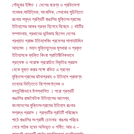
পৌছুবার ইঙ্গিত । দেশের বরেণ্য ও প্রথিতযশা
গবেষক,সাহিত্যিক, সাংবাদিক, লেখকের সুচিন্তিত
রচনায় সমৃদ্ধ গ্রন্থিটি বাঙালির মুক্তিসংগ্রামের
ইতিহাসের আকর গ্রন্থ হিশেবে বিবেচ্য । বইটির
সম্পাদনায়, প্রধানের ভূমিকায় ছিলেন দেশের
প্রখ্যাত প্রাজ্ঞ ইতিহাসবিদ প্রফেসর সালাহউদ্দিন
আহমেদ । মহান মুক্তিযুদ্ধের মূলধারা ও প্রকৃত
ইতিহাসকে ব্যক্তি কিংবা প্রাতিষ্ঠিনিকভাবে
প্রত্যক্ষ ও পরোক্ষ প্ররোচিত বিকৃতির প্রয়াস
থেকে মুক্ত করার লক্ষে রভিত এ গ্রন্থে
মুক্তিসংগ্রামের ঘটনাপ্রবাহ ও ইতিহাস প্রামাণ্য
তথ্যের ভিত্তিতে বিশ্লেষণাত্বক ও
বস্তুনিষ্ঠভাবে উপস্থাপিত । পরো গ্রন্থটি
বাঙালির রাজনৈতিক ইতিহাসের আলেখ্য,
বাংলাদেশের মুক্তিসংগ্রামের ইতিহাস রচনার
সশ্রদ্ধ প্রয়াস । গ্রন্থটির প্রতিটি পরিচ্ছেদ
পাঠে বাঙালির সংগ্রামী চেতনার বাঙময় পরিচয়
পেয়ে পাঠক হবেন অভিভূত ও গর্বিত; আর এ –