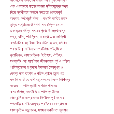
ইতিহাসের প্রবহমান ধারায় মহান মুক্তিসংগ্রাম
এবং একাত্তর সালের সশস্ত্র মুক্তিযুদ্ধের মধ্য
দিয়ে স্বাধীনতা অর্জনে সবচেয়ে গুরুত্বপূর্ণ
অধ্যায়, সর্বশ্রেষ্ঠ ঘটনা । বাঙালি জাতির মহান
মুক্তিসংগ্রামের ঊনিশশ’ সাতচল্লিশ থেকে
একাত্তর পর্যন্ত সময়ের পূর্বের উল্লেখযোগ্য
তথ্য, ঘটনা, পরিস্থিত, অবস্থা এবং সংশ্লিষ্ট
রাজনৈতিক বহু বিষয় বিয়ে রচিত হয়েছে বর্তমান
গ্রন্থটি । পাকিস্তান প্রতিষ্ঠার পটভূমি ও
নৃতাত্ত্বিক, ভাষাতাত্ত্বিক, ইতিহাস, ঐতিহ্য,
সংস্কৃতি এবং সামগ্রিক জীবনধারায় পূর্ব ও পশ্চিম
পাকিস্তানের মধ্যকার বিবদমান বৈসাদৃশ্য ও
বৈষম্য নানা তথ্যে ও পরিসংখ্যানে তুলে ধরে
বাঙালি জাতীয়তাবাদী আন্দোলনের বিকাশ লিপিবদ্ধ
হয়েছে । পাকিস্তানী সামরিক শাসনের
কলাকৌশল, দমননীতি ও পাকিস্তানীদের
সাংস্কৃতিক আগ্রাসনের বিপরীতে পূর্ব বাংলার
গণতান্ত্রিক শক্তিসমূহের প্রতিরোধ সংগ্রাম ও
সাংস্কৃতিক আন্দোলন, সশস্ত্র স্বাধীনতা যুদ্ধের