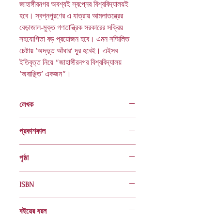
জাহাঙ্গীরনগর অবশ্যই স্বপ্নের বিশ্ববিদ্যালয়ই
হবে। স্বপ্নপূরণের এ যাত্রায় আমলাতন্ত্রের
বেড়াজাল-মুক্ত গণতান্ত্রিক সরকারের সক্রিয়
সহযোগিতা বড় প্রয়োজন হবে। এমন সম্মিলিত
চেষ্টায় ‘অদ্ভূত আঁধার’ দূর হবেই। এইসব
ইতিবৃত্ত নিয়ে “জাহাঙ্গীরনগর বিশ্ববিদ্যালয়
‘অবাঞ্ছিত’ একজন”।
লেখক
ড.মোঃ আনোয়ার হোসেন
প্রকাশকাল
ফেব্রুয়ারি ২০১৪
পৃষ্ঠা
২০০
ISBN
978 984 04 1638 7
বইয়ের ধরন