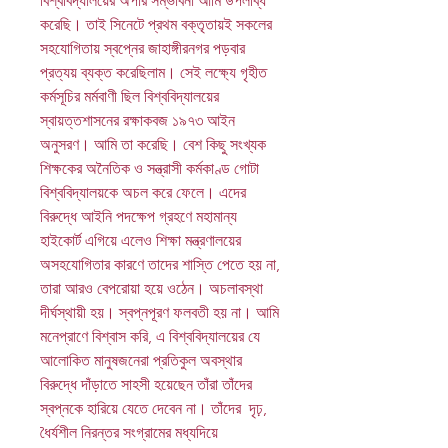
বিশ্ববিদ্যালয়ের অপার সম্ভাবনা আমি উপলব্ধি
করেছি। তাই সিনেটে প্রথম বক্তৃতায়ই সকলের
সহযোগিতায় স্বপ্নের জাহাঙ্গীরনগর পড়বার
প্রত্যয় ব্যক্ত করেছিলাম। সেই লক্ষ্যে গৃহীত
কর্মসূচির মর্মবাণী ছিল বিশ্ববিদ্যালয়ের
স্বায়ত্তশাসনের রক্ষাকবজ ১৯৭৩ আইন
অনুসরণ। আমি তা করেছি। বেশ কিছু সংখ্যক
শিক্ষকের অনৈতিক ও সন্ত্রাসী কর্মকাণ্ড গোটা
বিশ্ববিদ্যালয়কে অচল করে ফেলে। এদের
বিরুদ্ধে আইনি পদক্ষেপ গ্রহণে মহামান্য
হাইকোর্ট এগিয়ে এলেও শিক্ষা মন্ত্রণালয়ের
অসহযোগিতার কারণে তাদের শাস্তি পেতে হয় না,
তারা আরও বেপরোয়া হয়ে ওঠেন। অচলাবস্থা
দীর্ঘস্থায়ী হয়। স্বপ্নপূরণ ফলবতী হয় না। আমি
মনেপ্রাণে বিশ্বাস করি, এ বিশ্ববিদ্যালয়ের যে
আলোকিত মানুষজনেরা প্রতিকুল অবস্থার
বিরুদ্ধে দাঁড়াতে সাহসী হয়েছেন তাঁরা তাঁদের
স্বপ্নকে হারিয়ে যেতে দেবেন না। তাঁদের ‍দৃঢ়,
ধৈর্যশীল নিরন্তর সংগ্রামের মধ্যদিয়ে