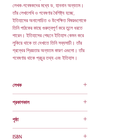
লেখক-গবেষকদের মধ্যে ড, হাননান অন্যতম।
তাঁর লেখালেখি ও গবেষণার বৈশিষ্ট্য হচ্ছে,
ইতিহাসের অনালােচিত ও উপেক্ষিত বিষয়গুলােকে
তিনি পাঠকের কাছে গুরুত্বপূর্ণ করে তুলে ধরতে
পারেন। ইতিহাসের পেছনে ইতিহাস কেমন করে
লুকিয়ে থাকে তা দেখাতে তিনি সব্যসাচী। তাঁর
গ্রন্থের প্রিয়তার অন্যতম কারণ এগুলাে। তাঁর
গবেষণায় থাকে প্রচুর তথ্য এবং ইতিহাস।
লেখক
ড. মোহাম্মদ হাননান
প্রকাশকাল
ফেব্রুয়ারি ২০১২
পৃষ্ঠা
৬৪০
ISBN