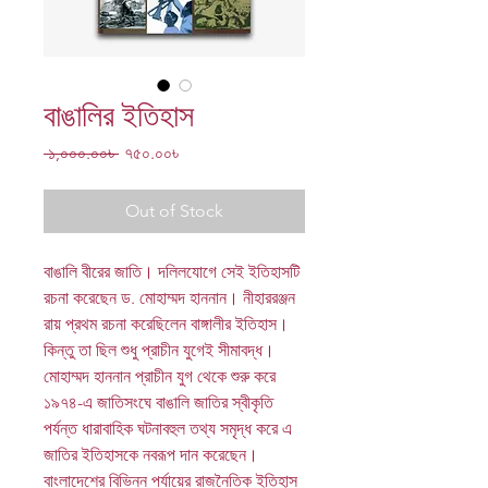
বাঙালির ইতিহাস
Regular
Sale
 ১,০০০.০০৳ 
৭৫০.০০৳
Price
Price
Out of Stock
বাঙালি বীরের জাতি। দলিলযােগে সেই ইতিহাসটি
রচনা করেছেন ড. মােহাম্মদ হাননান। নীহাররঞ্জন
রায় প্রথম রচনা করেছিলেন বাঙ্গালীর ইতিহাস।
কিন্তু তা ছিল শুধু প্রাচীন যুগেই সীমাবদ্ধ।
মােহাম্মদ হাননান প্রাচীন যুগ থেকে শুরু করে
১৯৭৪-এ জাতিসংঘে বাঙালি জাতির স্বীকৃতি
পর্যন্ত ধারাবাহিক ঘটনাবহুল তথ্য সমৃদ্ধ করে এ
জাতির ইতিহাসকে নবরূপ দান করেছেন।
বাংলাদেশের বিভিন্ন পর্যায়ের রাজনৈতিক ইতিহাস